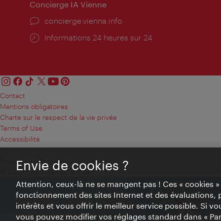
Concierge IA Vienne
Ort:
concierge.vienna.info
Öffnungszeiten:
Informations 24 heures sur 24
Contact
Mentions obligatoires
Charte sur le respect de la vie privée
Terms of Use
Accessibilité
Contact presse
Paramètres de cookies
Envie de cookies ?
© Copyright WienTourismus
Attention, ceux-là ne se mangent pas ! Ces « cookies 
fonctionnement des sites Internet et des évaluations, 
intérêts et vous offrir le meilleur service possible. Si 
vous pouvez modifier vos réglages standard dans « Pa