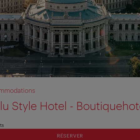
commodations
lu Style Hotel - Boutiquehot
tion anzeigen
tion ausblenden
ts
RÉSERVER