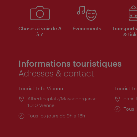
Choses à voir de A
Évènements
Transports
à Z
& tick
Informations touristiques
Adresses & contact
Tourist-Info Vienne
Tourist-I
Lieu:
Albertinaplatz/Maysedergasse
Lieu:
dans l
1010 Vienne
Horai
Tous l
Horaires
Tous les jours de 9h à 18h
d'ouve
d'ouverture: