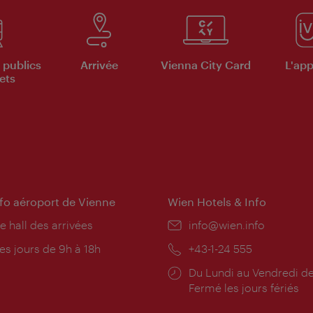
 publics
Arrivée
Vienna City Card
L'appl
ets
nfo aéroport de Vienne
Wien Hotels & Info
e hall des arrivées
E-
info@wien.info
mail:
res
es jours de 9h à 18h
Téléphone:
+43-1-24 555
rture:
Horaires
Du Lundi au Vendredi de
d'ouverture:
Fermé les jours fériés