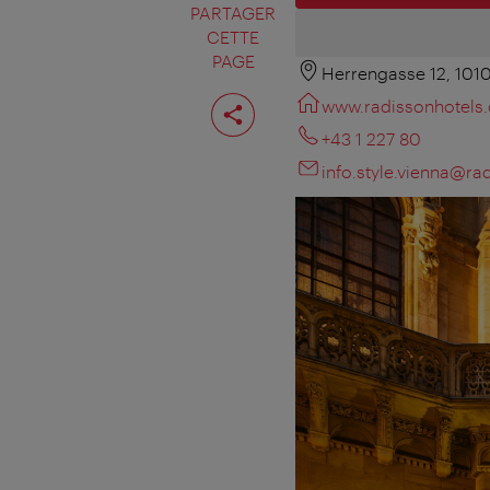
PARTAGER
CETTE
PAGE
Herrengasse 12, 101
Partager
www.radissonhotels
cette
page
+43 1 227 80
info.style.vienna@r