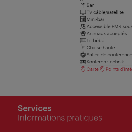
Bar
TV câble/satellite
Mini-bar
Accessible PMR sous
Animaux acceptés
Lit bébé
Chaise haute
Salles de conférenc
Konferenztechnik
Carte
Points d'int
Services
Informations pratiques