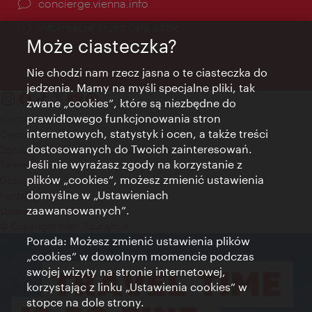
concierge.vienna.info
Informacje przez całą dobę
Może ciasteczka?
Nie chodzi nam rzecz jasna o te ciasteczka do
jedzenia. Mamy na myśli specjalne pliki, tak
zwane „cookies”, które są niezbędne do
prawidłowego funkcjonowania stron
Kontakt
internetowych, statystyk i ocen, a także treści
Credits
dostosowanych do Twoich zainteresowań.
Zgoda na przetwarzanie danych osobowych
Jeśli nie wyrażasz zgody na korzystanie z
Terms of Use
plików „cookies”, możesz zmienić ustawienia
Dostępność
domyślne w „Ustawieniach
Kontakt prasowy
zaawansowanych”.
Ustawienia cookies
© Copyright Wien Tourismus
Porada: Możesz zmienić ustawienia plików
„cookies” w dowolnym momencie podczas
swojej wizyty na stronie internetowej,
korzystając z linku „Ustawienia cookies” w
stopce na dole strony.