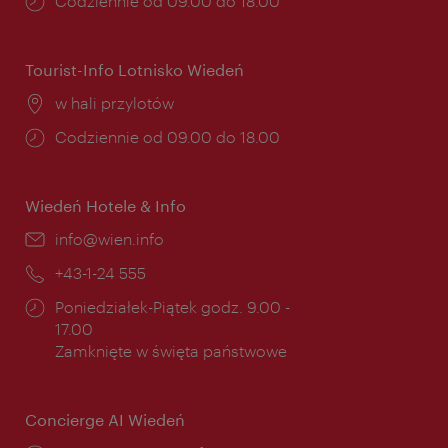
Godziny
Codziennie od 09.00 do 18.00
otwarcia:
Tourist-Info Lotnisko Wiedeń
Miejsce:
w hali przylotów
Godziny
Codziennie od 09.00 do 18.00
otwarcia:
Wiedeń Hotele & Info
E-
info@wien.info
mail:
Telefon:
+43-1-24 555
Godziny
Poniedziałek-Piątek godz. 9.00 -
otwarcia:
17.00
Zamknięte w święta państwowe
Concierge AI Wiedeń