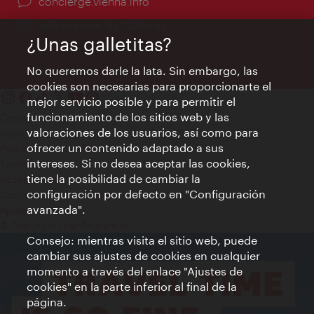
concierge.vienna.info
Información las 24 horas
¿Unas galletitas?
No queremos darle la lata. Sin embargo, las
cookies son necesarias para proporcionarte el
mejor servicio posible y para permitir el
funcionamiento de los sitios web y las
Contacto
valoraciones de los usuarios, así como para
Aviso legal
ofrecer un contenido adaptado a sus
Política de privacidad de datos
intereses. Si no desea aceptar las cookies,
Terms of Use
tiene la posibilidad de cambiar la
Accesibilidad
configuración por defecto en "Configuración
Contacto para la prensa
avanzada".
Ajustes de cookie
© Copyright WienTourismus
Consejo: mientras visita el sitio web, puede
cambiar sus ajustes de cookies en cualquier
momento a través del enlace "Ajustes de
cookies" en la parte inferior al final de la
página.