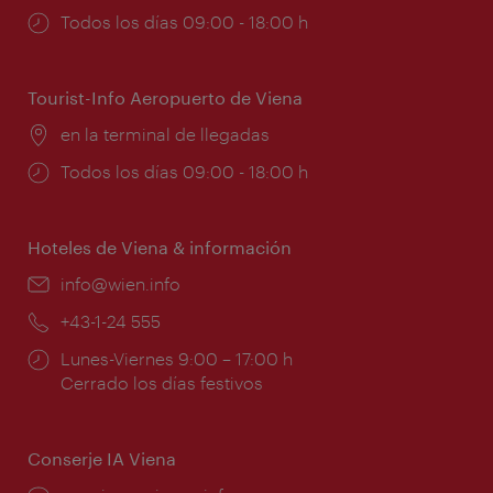
Horarios
Todos los días 09:00 - 18:00 h
de
apertura:
Tourist-Info Aeropuerto de Viena
Lugar:
en la terminal de llegadas
Horarios
Todos los días 09:00 - 18:00 h
de
apertura:
Hoteles de Viena & información
e-
info@wien.info
mail:
Teléfono:
+43-1-24 555
Horarios
Lunes-Viernes 9:00 – 17:00 h
de
Cerrado los días festivos
apertura:
Conserje IA Viena