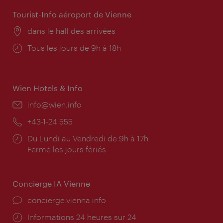
Tourist-Info aéroport de Vienne
Lieu:
dans le hall des arrivées
Horaires
Tous les jours de 9h à 18h
d'ouverture:
Wien Hotels & Info
E-
info@wien.info
mail:
Téléphone:
+43-1-24 555
Horaires
Du Lundi au Vendredi de 9h à 17h
d'ouverture:
Fermé les jours fériés
Concierge IA Vienne
Ort:
concierge.vienna.info
Öffnungszeiten:
Informations 24 heures sur 24