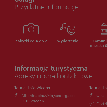
Przydatne informacje
Zabytki od A do Z
Wydarzenia
Komuni
miejska &
Informacja turystyczna
Adresy i dane kontaktowe
Tourist-Info Wiedeń
Tourist-I
Miejsce:
Albertinaplatz/Maysedergasse
Miejs
w hal
1010 Wiedeń
Godzi
Codzi