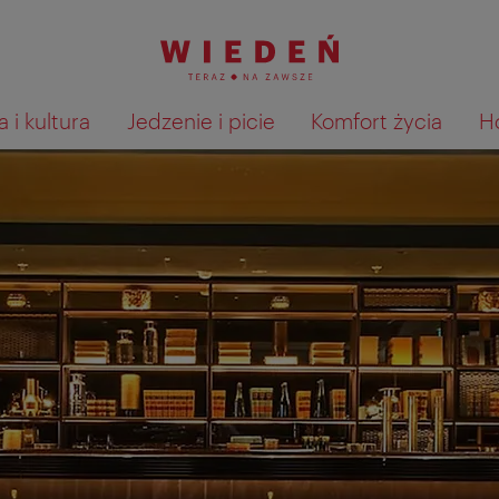
 i kultura
Jedzenie i picie
Komfort życia
H
Pokaż na mapie wyniki wyszu