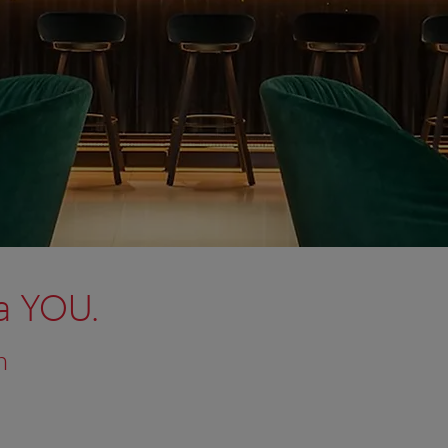
a YOU.
n