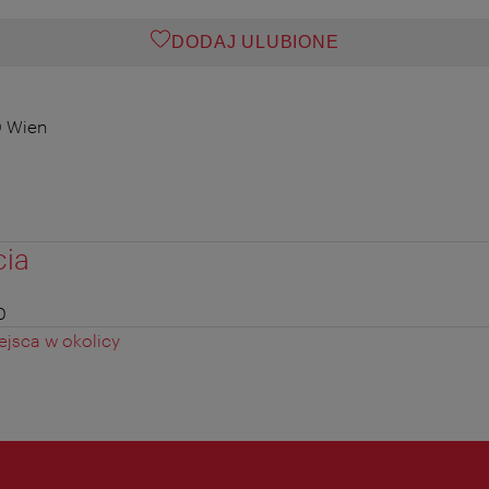
DODAJ ULUBIONE
0 Wien
cia
0
jsca w okolicy