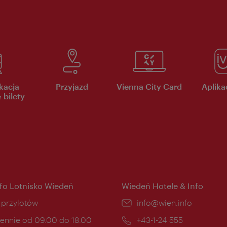
kacja
Przyjazd
Vienna City Card
Aplikac
 bilety
nfo Lotnisko Wiedeń
Wiedeń Hotele & Info
ce:
i przylotów
E-
info@wien.info
mail:
ny
ennie od 09.00 do 18.00
Telefon:
+43-1-24 555