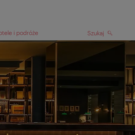
otele i podróże
Szukaj
SZUKAJ
kiwania