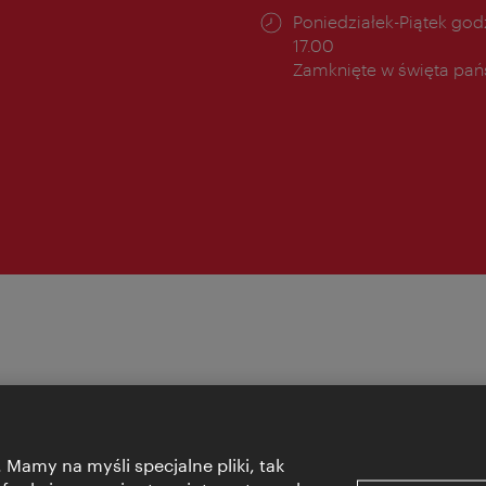
cia:
Godziny
Poniedziałek-Piątek godz
otwarcia:
17.00
Zamknięte w święta pa
 Mamy na myśli specjalne pliki, tak