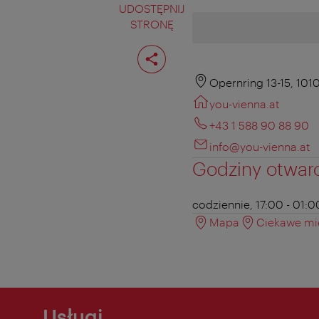
UDOSTĘPNIJ
STRONĘ
Podziel
stronę
Opernring 13-15, 101
you-vienna.at
+43 1 588 90 88 90
info@you-vienna.at
Godziny otwar
codziennie, 17:00 - 01:0
Mapa
Ciekawe mie
Usługi