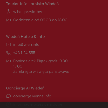
Tourist-Info Lotnisko Wiedeń
Miejsce:
w hali przylotów
Godziny
Codziennie od 09.00 do 18.00
otwarcia:
Wiedeń Hotele & Info
E-
info@wien.info
mail:
Telefon:
+43-1-24 555
Godziny
Poniedziałek-Piątek godz. 9.00 -
otwarcia:
17.00
Zamknięte w święta państwowe
Concierge AI Wiedeń
concierge.vienna.info
Informacje przez całą dobę