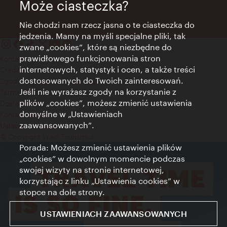
Może ciasteczka?
Nie chodzi nam rzecz jasna o te ciasteczka do
jedzenia. Mamy na myśli specjalne pliki, tak
zwane „cookies”, które są niezbędne do
prawidłowego funkcjonowania stron
Kontakt
internetowych, statystyk i ocen, a także treści
Credits
dostosowanych do Twoich zainteresowań.
Zgoda na przetwarzanie danych osobowych
Jeśli nie wyrażasz zgody na korzystanie z
Terms of Use
plików „cookies”, możesz zmienić ustawienia
Dostępność
domyślne w „Ustawieniach
Kontakt prasowy
zaawansowanych”.
Ustawienia cookies
© Copyright Wien Tourismus
Porada: Możesz zmienić ustawienia plików
„cookies” w dowolnym momencie podczas
swojej wizyty na stronie internetowej,
korzystając z linku „Ustawienia cookies” w
stopce na dole strony.
USTAWIENIACH ZAAWANSOWANYCH