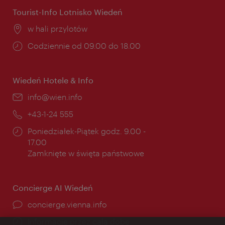
Tourist-Info Lotnisko Wiedeń
Miejsce:
w hali przylotów
Godziny
Codziennie od 09.00 do 18.00
otwarcia:
Wiedeń Hotele & Info
E-
info@wien.info
mail:
Telefon:
+43-1-24 555
Godziny
Poniedziałek-Piątek godz. 9.00 -
otwarcia:
17.00
Zamknięte w święta państwowe
Concierge AI Wiedeń
concierge.vienna.info
Informacje przez całą dobę