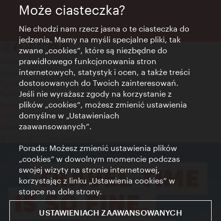
Może ciasteczka?
Nie chodzi nam rzecz jasna o te ciasteczka do
jedzenia. Mamy na myśli specjalne pliki, tak
zwane „cookies”, które są niezbędne do
prawidłowego funkcjonowania stron
Kontakt
internetowych, statystyk i ocen, a także treści
Credits
dostosowanych do Twoich zainteresowań.
Zgoda na przetwarzanie danych osobowych
Jeśli nie wyrażasz zgody na korzystanie z
Terms of Use
plików „cookies”, możesz zmienić ustawienia
Dostępność
domyślne w „Ustawieniach
Kontakt prasowy
zaawansowanych”.
Ustawienia cookies
© Copyright Wien Tourismus
Porada: Możesz zmienić ustawienia plików
„cookies” w dowolnym momencie podczas
swojej wizyty na stronie internetowej,
korzystając z linku „Ustawienia cookies” w
stopce na dole strony.
USTAWIENIACH ZAAWANSOWANYCH