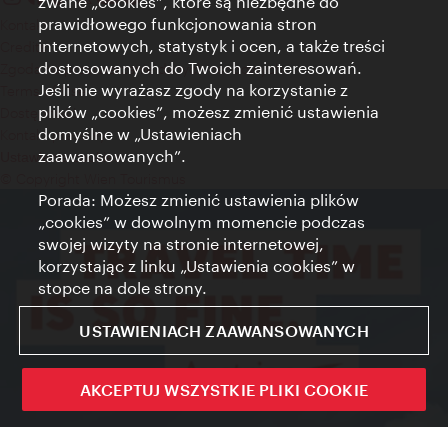
zwane „cookies”, które są niezbędne do
prawidłowego funkcjonowania stron
Kontakt
internetowych, statystyk i ocen, a także treści
Credits
dostosowanych do Twoich zainteresowań.
Zgoda na przetwarzanie danych osobowych
Jeśli nie wyrażasz zgody na korzystanie z
Terms of Use
plików „cookies”, możesz zmienić ustawienia
Dostępność
domyślne w „Ustawieniach
Kontakt prasowy
zaawansowanych”.
Ustawienia cookies
© Copyright Wien Tourismus
Porada: Możesz zmienić ustawienia plików
„cookies” w dowolnym momencie podczas
swojej wizyty na stronie internetowej,
korzystając z linku „Ustawienia cookies” w
stopce na dole strony.
USTAWIENIACH ZAAWANSOWANYCH
AKCEPTUJ WSZYSTKIE PLIKI COOKIE