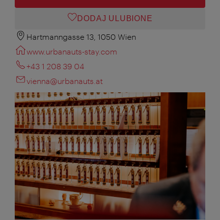
DODAJ ULUBIONE
Hartmanngasse 13, 1050 Wien
www.urbanauts-stay.com
+43 1 208 39 04
vienna@urbanauts.at