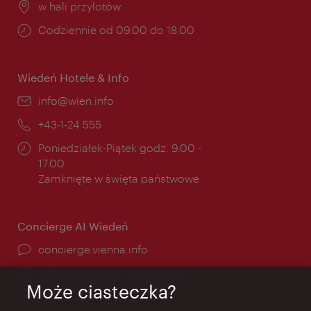
Miejsce:
w hali przylotów
Godziny
Codziennie od 09.00 do 18.00
otwarcia:
Wiedeń Hotele & Info
E-
info@wien.info
mail:
Telefon:
+43-1-24 555
Godziny
Poniedziałek-Piątek godz. 9.00 -
otwarcia:
17.00
Zamknięte w święta państwowe
Concierge AI Wiedeń
concierge.vienna.info
Informacje przez całą dobę
Może ciasteczka?