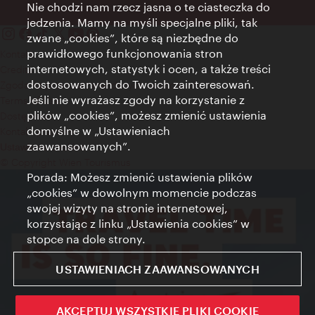
Nie chodzi nam rzecz jasna o te ciasteczka do
jedzenia. Mamy na myśli specjalne pliki, tak
zwane „cookies”, które są niezbędne do
prawidłowego funkcjonowania stron
Kontakt
internetowych, statystyk i ocen, a także treści
Credits
dostosowanych do Twoich zainteresowań.
Zgoda na przetwarzanie danych osobowych
Jeśli nie wyrażasz zgody na korzystanie z
Terms of Use
plików „cookies”, możesz zmienić ustawienia
Dostępność
domyślne w „Ustawieniach
Kontakt prasowy
zaawansowanych”.
Ustawienia cookies
© Copyright Wien Tourismus
Porada: Możesz zmienić ustawienia plików
„cookies” w dowolnym momencie podczas
swojej wizyty na stronie internetowej,
korzystając z linku „Ustawienia cookies” w
stopce na dole strony.
USTAWIENIACH ZAAWANSOWANYCH
AKCEPTUJ WSZYSTKIE PLIKI COOKIE