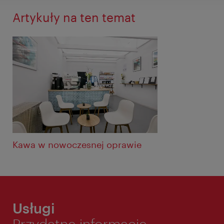
Artykuły na ten temat
Kawa w nowoczesnej oprawie
Usługi
Przydatne informacje