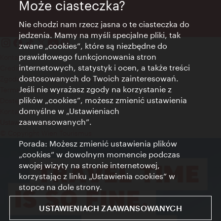
Może ciasteczka?
Nie chodzi nam rzecz jasna o te ciasteczka do
jedzenia. Mamy na myśli specjalne pliki, tak
zwane „cookies”, które są niezbędne do
prawidłowego funkcjonowania stron
Kontakt
internetowych, statystyk i ocen, a także treści
Credits
dostosowanych do Twoich zainteresowań.
Zgoda na przetwarzanie danych osobowych
Jeśli nie wyrażasz zgody na korzystanie z
Terms of Use
plików „cookies”, możesz zmienić ustawienia
Dostępność
domyślne w „Ustawieniach
Kontakt prasowy
zaawansowanych”.
Ustawienia cookies
© Copyright Wien Tourismus
Porada: Możesz zmienić ustawienia plików
„cookies” w dowolnym momencie podczas
swojej wizyty na stronie internetowej,
korzystając z linku „Ustawienia cookies” w
stopce na dole strony.
USTAWIENIACH ZAAWANSOWANYCH