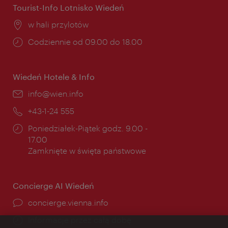
Tourist-Info Lotnisko Wiedeń
Miejsce:
w hali przylotów
Godziny
Codziennie od 09.00 do 18.00
otwarcia:
Wiedeń Hotele & Info
E-
info@wien.info
mail:
Telefon:
+43-1-24 555
Godziny
Poniedziałek-Piątek godz. 9.00 -
otwarcia:
17.00
Zamknięte w święta państwowe
Concierge AI Wiedeń
concierge.vienna.info
Informacje przez całą dobę