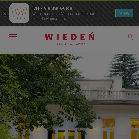
ivie - Vienna Guide
View
WienTourismus / Vienna Tourist Board
free - In Google Play
Pokaż/ukryj
Szuk
nawigację
Przejdź
Przejdź
do
do
nawigacji
treści