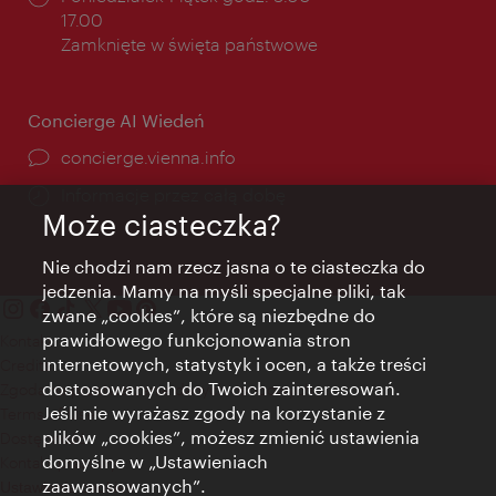
otwarcia:
17.00
Zamknięte w święta państwowe
Concierge AI Wiedeń
concierge.vienna.info
Informacje przez całą dobę
Może ciasteczka?
Nie chodzi nam rzecz jasna o te ciasteczka do
jedzenia. Mamy na myśli specjalne pliki, tak
zwane „cookies”, które są niezbędne do
prawidłowego funkcjonowania stron
Kontakt
internetowych, statystyk i ocen, a także treści
Credits
dostosowanych do Twoich zainteresowań.
Zgoda na przetwarzanie danych osobowych
Jeśli nie wyrażasz zgody na korzystanie z
Terms of Use
plików „cookies”, możesz zmienić ustawienia
Dostępność
domyślne w „Ustawieniach
Kontakt prasowy
zaawansowanych”.
Ustawienia cookies