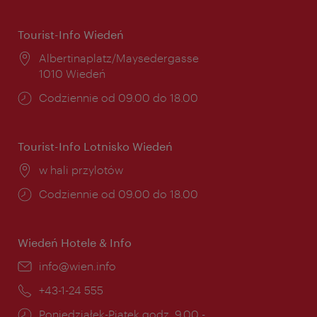
Tourist-Info Wiedeń
Miejsce:
Albertinaplatz/Maysedergasse
1010 Wiedeń
Godziny
Codziennie od 09.00 do 18.00
otwarcia:
Tourist-Info Lotnisko Wiedeń
Miejsce:
w hali przylotów
Godziny
Codziennie od 09.00 do 18.00
otwarcia:
Wiedeń Hotele & Info
E-
info@wien.info
mail:
Telefon:
+43-1-24 555
Godziny
Poniedziałek-Piątek godz. 9.00 -