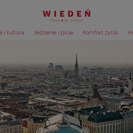
 i kultura
Jedzenie i picie
Komfort życia
H
Pokaż na mapie wyniki wyszu