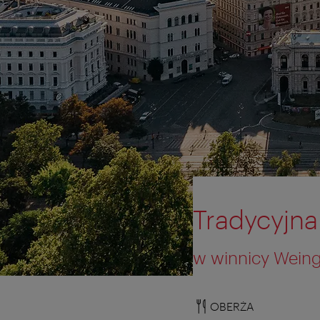
Tradycyjna
w winnicy Wein
OBERŻA