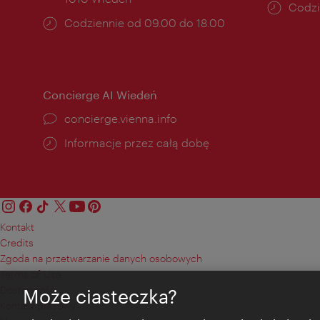
Godzi
Codzi
Godziny
Codziennie od 09.00 do 18.00
otwar
otwarcia:
Concierge AI Wiedeń
concierge.vienna.info
Informacje przez całą dobę
Kontakt
Credits
Zgoda na przetwarzanie danych osobowych
Terms of Use
Dostępność
Może ciasteczka?
Kontakt prasowy