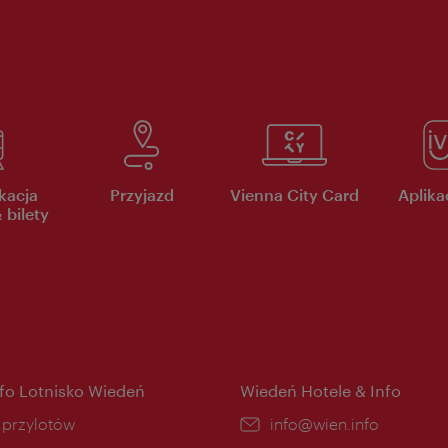
kacja
Przyjazd
Vienna City Card
Aplikac
 bilety
nfo Lotnisko Wiedeń
Wiedeń Hotele & Info
ce:
i przylotów
E-
info@wien.info
mail: