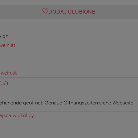
DODAJ ULUBIONE
Wien
wein.at
wein.at
cia
henende geöffnet. Genaue Öffnungszeiten siehe Webseite.
jsca w okolicy