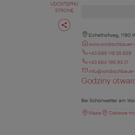
UDOSTĘPNIJ
STRONĘ
Podziel
stronę
Eichelhofweg, 1190 
www.windischbauer-
+43 699 119 55 659
+43 664 195 93 21
info@windischbauer-
Godziny otwar
Bei Schönwetter am Woc
Mapa
Ciekawe mie