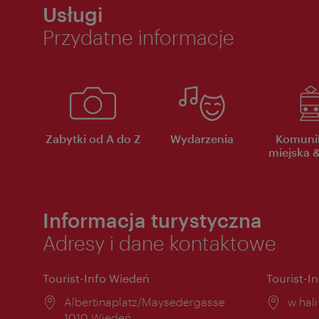
Usługi
Przydatne informacje
Zabytki od A do Z
Wydarzenia
Komuni
miejska &
Informacja turystyczna
Adresy i dane kontaktowe
Tourist-Info Wiedeń
Tourist-I
Miejsce:
Albertinaplatz/Maysedergasse
Miejs
w hal
1010 Wiedeń