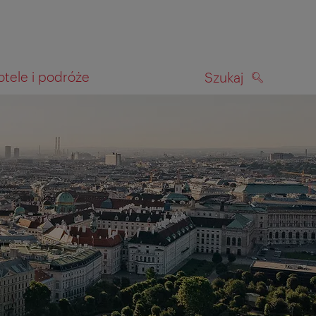
otele i podróże
Szukaj
SZUKAJ
kiwania