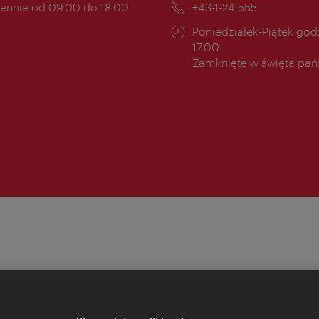
ny
ennie od 09.00 do 18.00
Telefon:
+43-1-24 555
cia:
Godziny
Poniedziałek-Piątek godz
otwarcia:
17.00
Zamknięte w święta pa