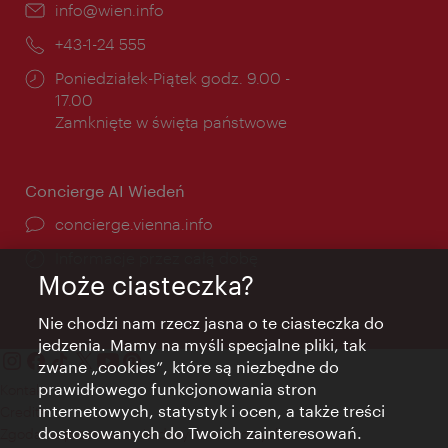
E-
info@wien.info
mail:
Telefon:
+43-1-24 555
Godziny
Poniedziałek-Piątek godz. 9.00 -
otwarcia:
17.00
Zamknięte w święta państwowe
Concierge AI Wiedeń
concierge.vienna.info
Informacje przez całą dobę
Może ciasteczka?
Nie chodzi nam rzecz jasna o te ciasteczka do
jedzenia. Mamy na myśli specjalne pliki, tak
zwane „cookies”, które są niezbędne do
prawidłowego funkcjonowania stron
Kontakt
internetowych, statystyk i ocen, a także treści
Credits
dostosowanych do Twoich zainteresowań.
Zgoda na przetwarzanie danych osobowych