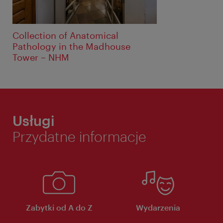
Collection of Anatomical
Pathology in the Madhouse
Tower – NHM
Usługi
Przydatne informacje
Zabytki od A do Z
Wydarzenia