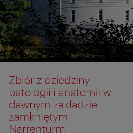
Zbiór z dziedziny
patologii i anatomii w
dawnym zakładzie
zamkniętym
Narrenturm