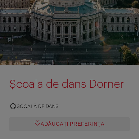
Şcoala de dans Dorner
ŞCOALĂ DE DANS
ADĂUGAȚI PREFERINŢA