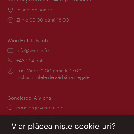
Locul:
în sala de sosire
Program:
Zilnic 09:00 până 18:00
Wien Hotels & Info
E-
info@wien.info
mail:
Telefon:
+43-1-24 555
Program:
Luni-Vineri 9:00 până la 17:00
Închis în zilele de sărbători legale
Concierge IA Viena
concierge.vienna.info
Informații non-stop
V-ar plăcea nişte cookie-uri?