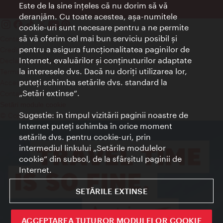
Este de la sine înţeles că nu dorim să vă
deranjăm. Cu toate acestea, aşa-numitele
cookie-uri sunt necesare pentru a ne permite
să vă oferim cel mai bun serviciu posibil şi
Contact
pentru a asigura funcţionalitatea paginilor de
Credits
Internet, evaluărilor şi conţinuturilor adaptate
Declaraţie privind protecţia datelor
la interesele dvs. Dacă nu doriţi utilizarea lor,
Terms of Use
puteţi schimba setările dvs. standard la
Accesibilitate
„Setări extinse“.
Contact presa
Setări module cookie
Sugestie: în timpul vizitării paginii noastre de
© Copyright Wien Tourismus
Internet puteţi schimba în orice moment
setările dvs. pentru cookie-uri, prin
intermediul linkului „Setările modulelor
cookie“ din subsol, de la sfârşitul paginii de
Internet.
SETĂRILE EXTINSE
ACCEPTAREA TUTUROR MODULELOR COOKIE