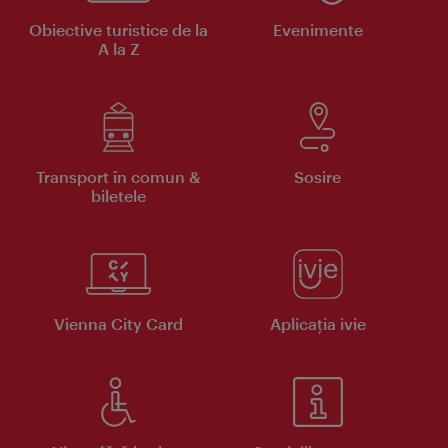
Obiective turistice de la
Evenimente
A la Z
Transport în comun &
Sosire
biletele
Vienna City Card
Aplicaţia ivie