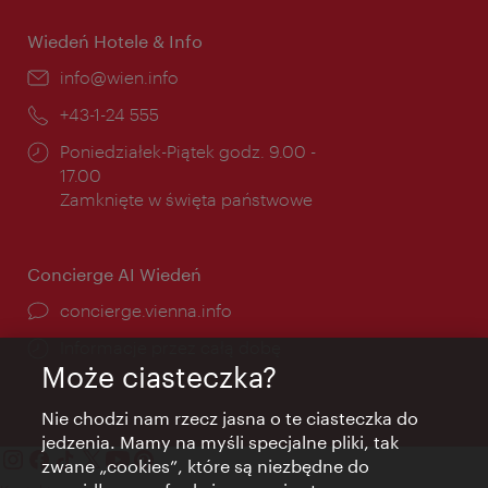
Wiedeń Hotele & Info
E-
info@wien.info
mail:
Telefon:
+43-1-24 555
Godziny
Poniedziałek-Piątek godz. 9.00 -
otwarcia:
17.00
Zamknięte w święta państwowe
Concierge AI Wiedeń
concierge.vienna.info
Informacje przez całą dobę
Może ciasteczka?
Nie chodzi nam rzecz jasna o te ciasteczka do
jedzenia. Mamy na myśli specjalne pliki, tak
zwane „cookies”, które są niezbędne do