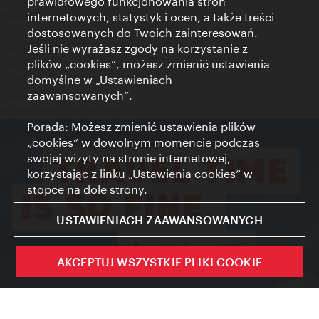
prawidłowego funkcjonowania stron
Kontakt
internetowych, statystyk i ocen, a także treści
Credits
dostosowanych do Twoich zainteresowań.
Zgoda na przetwarzanie danych osobowych
Jeśli nie wyrażasz zgody na korzystanie z
Terms of Use
plików „cookies”, możesz zmienić ustawienia
Dostępność
domyślne w „Ustawieniach
Kontakt prasowy
zaawansowanych”.
Ustawienia cookies
© Copyright Wien Tourismus
Porada: Możesz zmienić ustawienia plików
„cookies” w dowolnym momencie podczas
swojej wizyty na stronie internetowej,
korzystając z linku „Ustawienia cookies” w
stopce na dole strony.
USTAWIENIACH ZAAWANSOWANYCH
AKCEPTUJ WSZYSTKIE PLIKI COOKIE