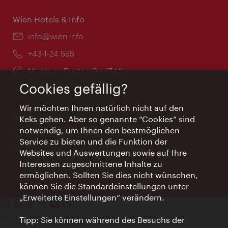
Wien Hotels & Info
Email:
info@wien.info
Telefon:
+43-1-24 555
Öffnungszeiten:
Montag - Freitag 9 – 17 Uhr
Feiertags geschlossen
Cookies gefällig?
Wir möchten Ihnen natürlich nicht auf den
AI Concierge Wien
Keks gehen. Aber so genannte “Cookies” sind
notwendig, um Ihnen den bestmöglichen
Ort:
concierge.wien.info
Service zu bieten und die Funktion der
Öffnungszeiten:
Informationen rund um die Uhr
Websites und Auswertungen sowie auf Ihre
Interessen zugeschnittene Inhalte zu
ermöglichen. Sollten Sie dies nicht wünschen,
können Sie die Standardeinstellungen unter
„Erweiterte Einstellungen“ verändern.
Kontakt
Tipp: Sie können während des Besuchs der