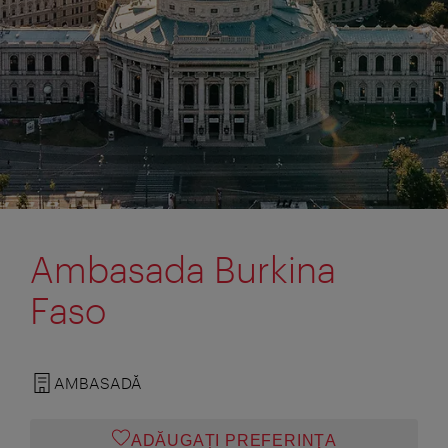
Ambasada Burkina
Faso
AMBASADĂ
ADĂUGAȚI PREFERINŢA