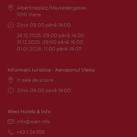
Locul:
Albertinaplatz/Maysedergasse
1010 Viena
Program:
Zilnic 09:00 până 18:00
24.12.2025: 09:00 până 14:00
31.12.2025: 09:00 până 16:00
01.01.2026: 11:00 până 18:00
Informaţii turistice - Aeroportul Viena
Locul:
în sala de sosire
Program:
Zilnic 09:00 până 18:00
Wien Hotels & Info
E-
info@wien.info
mail:
Telefon:
+43-1-24 555