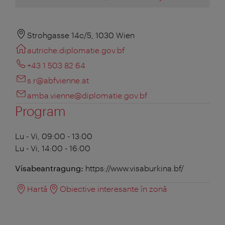
Strohgasse 14c/5, 1030 Wien
autriche.diplomatie.gov.bf
+43 1 503 82 64
s.r@abfvienne.at
amba.vienne@diplomatie.gov.bf
Program
Lu - Vi, 09:00 - 13:00
Lu - Vi, 14:00 - 16:00
Visabeantragung:
https://www.visaburkina.bf/
Hartă
Obiective interesante în zonă