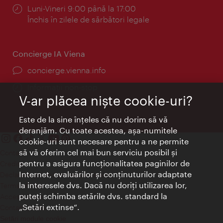
Program:
Luni-Vineri 9:00 până la 17:00
Închis în zilele de sărbători legale
Concierge IA Viena
concierge.vienna.info
Informații non-stop
V-ar plăcea nişte cookie-uri?
Este de la sine înţeles că nu dorim să vă
deranjăm. Cu toate acestea, aşa-numitele
cookie-uri sunt necesare pentru a ne permite
să vă oferim cel mai bun serviciu posibil şi
Contact
pentru a asigura funcţionalitatea paginilor de
Credits
Internet, evaluărilor şi conţinuturilor adaptate
Declaraţie privind protecţia datelor
la interesele dvs. Dacă nu doriţi utilizarea lor,
Terms of Use
puteţi schimba setările dvs. standard la
Accesibilitate
„Setări extinse“.
Contact presa
Setări module cookie