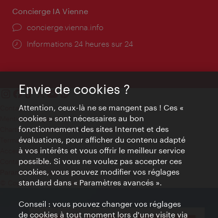
Concierge IA Vienne
Ort:
concierge.vienna.info
Öffnungszeiten:
Informations 24 heures sur 24
Envie de cookies ?
Attention, ceux-là ne se mangent pas ! Ces «
Contact
cookies » sont nécessaires au bon
Mentions obligatoires
fonctionnement des sites Internet et des
Charte sur le respect de la vie privée
évaluations, pour afficher du contenu adapté
Terms of Use
à vos intérêts et vous offrir le meilleur service
Accessibilité
possible. Si vous ne voulez pas accepter ces
Contact presse
cookies, vous pouvez modifier vos réglages
Paramètres de cookies
standard dans « Paramètres avancés ».
© Copyright WienTourismus
Conseil : vous pouvez changer vos réglages
de cookies à tout moment lors d'une visite via