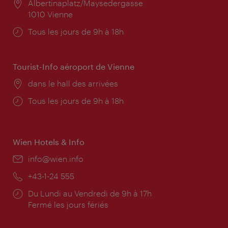
Lieu:
Albertinaplatz/Maysedergasse
1010 Vienne
Horaires
Tous les jours de 9h à 18h
d'ouverture:
Tourist-Info aéroport de Vienne
Lieu:
dans le hall des arrivées
Horaires
Tous les jours de 9h à 18h
d'ouverture:
Wien Hotels & Info
E-
info@wien.info
mail:
Téléphone:
+43-1-24 555
Horaires
Du Lundi au Vendredi de 9h à 17h
d'ouverture:
Fermé les jours fériés