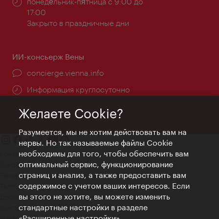
Часы
понеде́льник-пя́тница с 9:00 до
работы:
17:00
Закрыто в праздничные дни
ИИ-консьерж Вены
concierge.vienna.info
Информация круглосуточно
Желаете Cookie?
Разумеется, мы не хотим действовать вам на
нервы. Но так называемые файлы Cookie
необходимы для того, чтобы обеспечить вам
Контакт
оптимальный сервис, функционирование
Credits
страниц и анализ, а также предоставить вам
Положение о конфиденциальности
содержимое с учетом ваших интересов. Если
Terms of Use
вы этого не хотите, вы можете изменить
Доступность
стандартные настройки в разделе
Контакты для прессы
«Расширенные настройки».
Настройки файлов Cookie