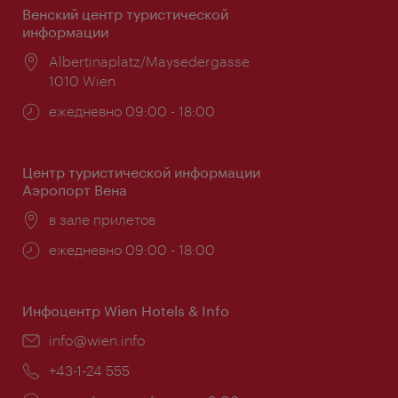
Венский центр туристической
информации
Расположение:
Albertinaplatz/Maysedergasse
1010 Wien
Часы
ежедневно 09:00 - 18:00
работы:
Центр туристической информации
Аэропорт Вена
Расположение:
в зале прилетов
Часы
ежедневно 09:00 - 18:00
работы:
Инфоцентр Wien Hotels & Info
Эл.
info@wien.info
почта:
Телефон:
+43-1-24 555