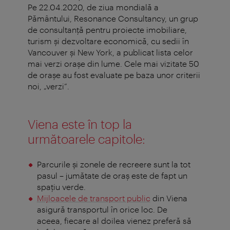
Pe 22.04.2020, de ziua mondială a
Pământului, Resonance Consultancy, un grup
de consultanţă pentru proiecte imobiliare,
turism şi dezvoltare economică, cu sedii în
Vancouver şi New York, a publicat lista celor
mai verzi oraşe din lume. Cele mai vizitate 50
de oraşe au fost evaluate pe baza unor criterii
noi, „verzi”.
Viena este în top la
următoarele capitole:
Parcurile şi zonele de recreere sunt la tot
pasul – jumătate de oraş este de fapt un
spaţiu verde.
Mijloacele de transport public
din Viena
asigură transportul în orice loc. De
aceea, fiecare al doilea vienez preferă să