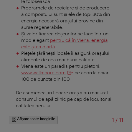
le folosească.
Programele de reciclare şi de producere
a compostului sunt şi ele de top: 30% din
energia necesară oraşului provine din
surse regenerabile.
Şi valorificarea deşeurilor se face într-un
mod elegant
pentru că în Viena, energia
este şi ea o artă
Pieţele ţărăneşti locale îi asigură oraşului
alimente de cea mai bună calitate.
Viena este un paradis pentru pietoni:
www.walkscore.com
ne acordă chiar
100 de puncte din 100
De asemenea, în fiecare oraş s-au măsurat
consumul de apă zilnic pe cap de locuitor şi
calitatea aerului.
din
Afişare toate imaginile
1
/
11