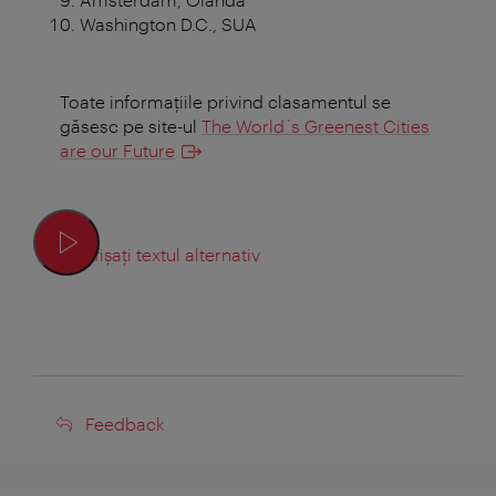
Washington D.C., SUA
Toate informaţiile privind clasamentul se
găsesc pe site-ul
The World´s Greenest Cities
are our Future
Afișați textul alternativ
Feedback
Feedback