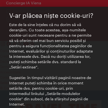
Concierge IA Viena
concierge.vienna.info
V-ar plăcea nişte cookie-uri?
Informații non-stop
Este de la sine înţeles că nu dorim să vă
deranjăm. Cu toate acestea, aşa-numitele
cookie-uri sunt necesare pentru a ne permite
să vă oferim cel mai bun serviciu posibil şi
pentru a asigura funcţionalitatea paginilor de
Contact
Internet, evaluărilor şi conţinuturilor adaptate
Credits
la interesele dvs. Dacă nu doriţi utilizarea lor,
Declaraţie privind protecţia datelor
puteţi schimba setările dvs. standard la
Terms of Use
„Setări extinse“.
Accesibilitate
Contact presa
Sugestie: în timpul vizitării paginii noastre de
Internet puteţi schimba în orice moment
Setări module cookie
© Copyright Wien Tourismus
setările dvs. pentru cookie-uri, prin
intermediul linkului „Setările modulelor
cookie“ din subsol, de la sfârşitul paginii de
Internet.