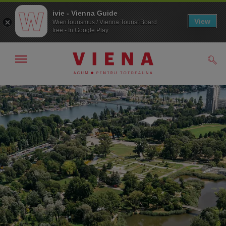
ivie - Vienna Guide
View
WienTourismus / Vienna Tourist Board
free - In Google Play
Arată/ascunde
Căut
navigarea
Către
Către
navigare
texte