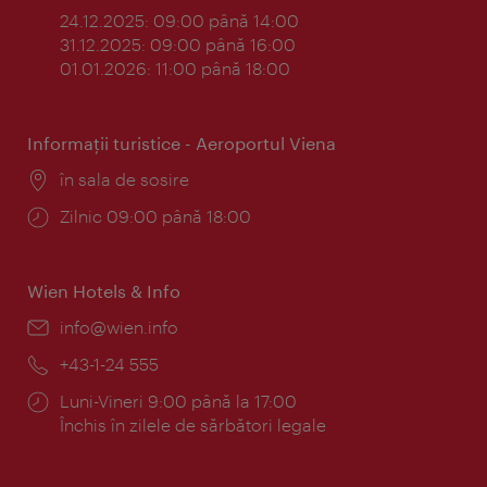
24.12.2025: 09:00 până 14:00
31.12.2025: 09:00 până 16:00
01.01.2026: 11:00 până 18:00
Informaţii turistice - Aeroportul Viena
Locul:
în sala de sosire
Program:
Zilnic 09:00 până 18:00
Wien Hotels & Info
E-
info@wien.info
mail:
Telefon:
+43-1-24 555
Program:
Luni-Vineri 9:00 până la 17:00
Închis în zilele de sărbători legale