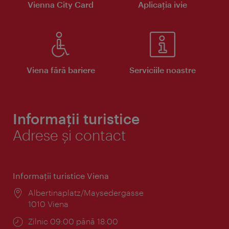
Vienna City Card
Aplicaţia ivie
Viena fără bariere
Serviciile noastre
Informații turistice
Adrese și contact
Informaţii turistice Viena
Locul:
Albertinaplatz/Maysedergasse
1010 Viena
Program:
Zilnic 09:00 până 18:00