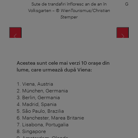
Sute de trandafiri înfloresc an de an în
Glorie
Volksgarten
–
© WienTourismus/Christian
Stemper
Acestea sunt cele mai verzi 10 oraşe din
lume, care urmează după Viena:
Viena, Austria
München, Germania
Berlin, Germania
Madrid, Spania
São Paulo, Brazilia
Manchester, Marea Britanie
Lisabona, Portugalia
Singapore
Amsterdam, Olanda