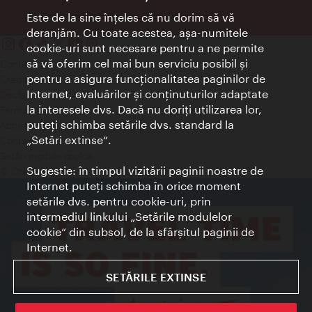
Este de la sine înţeles că nu dorim să vă
deranjăm. Cu toate acestea, aşa-numitele
cookie-uri sunt necesare pentru a ne permite
să vă oferim cel mai bun serviciu posibil şi
Contact
pentru a asigura funcţionalitatea paginilor de
Credits
Internet, evaluărilor şi conţinuturilor adaptate
Declaraţie privind protecţia datelor
la interesele dvs. Dacă nu doriţi utilizarea lor,
Terms of Use
puteţi schimba setările dvs. standard la
Accesibilitate
„Setări extinse“.
Contact presa
Setări module cookie
Sugestie: în timpul vizitării paginii noastre de
© Copyright Wien Tourismus
Internet puteţi schimba în orice moment
setările dvs. pentru cookie-uri, prin
intermediul linkului „Setările modulelor
cookie“ din subsol, de la sfârşitul paginii de
Internet.
SETĂRILE EXTINSE