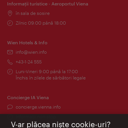
Informaţii turistice - Aeroportul Viena
Locul:
în sala de sosire
Program:
Zilnic 09:00 până 18:00
Wien Hotels & Info
E-
info@wien.info
mail:
Telefon:
+43-1-24 555
Program:
Luni-Vineri 9:00 până la 17:00
Închis în zilele de sărbători legale
Concierge IA Viena
concierge.vienna.info
Informații non-stop
V-ar plăcea nişte cookie-uri?