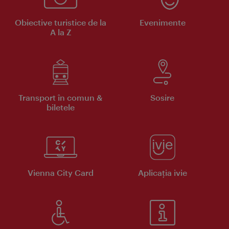
Obiective turistice de la
Evenimente
A la Z
Transport în comun &
Sosire
biletele
Vienna City Card
Aplicaţia ivie