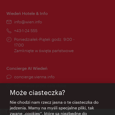
otwarcia:
Wiedeń Hotele & Info
E-
info@wien.info
mail:
Telefon:
+43-1-24 555
Godziny
Poniedziałek-Piątek godz. 9.00 -
otwarcia:
17.00
Zamknięte w święta państwowe
Concierge AI Wiedeń
concierge.vienna.info
Informacje przez całą dobę
Może ciasteczka?
Nie chodzi nam rzecz jasna o te ciasteczka do
jedzenia. Mamy na myśli specjalne pliki, tak
zwane „cookies”, które są niezbędne do