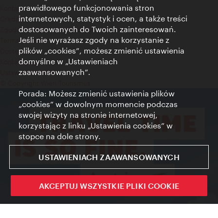
prawidłowego funkcjonowania stron
Kontakt
internetowych, statystyk i ocen, a także treści
Credits
dostosowanych do Twoich zainteresowań.
Zgoda na przetwarzanie danych osobowych
Jeśli nie wyrażasz zgody na korzystanie z
Terms of Use
plików „cookies”, możesz zmienić ustawienia
Dostępność
domyślne w „Ustawieniach
Kontakt prasowy
zaawansowanych”.
Ustawienia cookies
© Copyright Wien Tourismus
Porada: Możesz zmienić ustawienia plików
„cookies” w dowolnym momencie podczas
swojej wizyty na stronie internetowej,
korzystając z linku „Ustawienia cookies” w
stopce na dole strony.
USTAWIENIACH ZAAWANSOWANYCH
AKCEPTUJ WSZYSTKIE PLIKI COOKIE