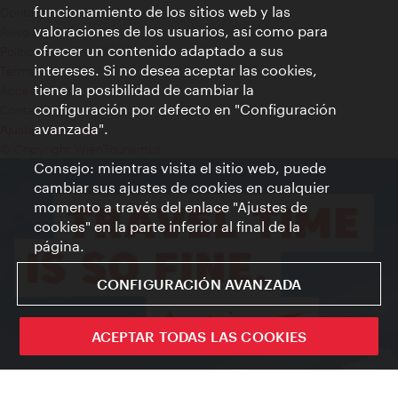
funcionamiento de los sitios web y las
Contacto
valoraciones de los usuarios, así como para
Aviso legal
ofrecer un contenido adaptado a sus
Política de privacidad de datos
intereses. Si no desea aceptar las cookies,
Terms of Use
tiene la posibilidad de cambiar la
Accesibilidad
configuración por defecto en "Configuración
Contacto para la prensa
avanzada".
Ajustes de cookie
© Copyright WienTourismus
Consejo: mientras visita el sitio web, puede
cambiar sus ajustes de cookies en cualquier
momento a través del enlace "Ajustes de
cookies" en la parte inferior al final de la
página.
CONFIGURACIÓN AVANZADA
ACEPTAR TODAS LAS COOKIES