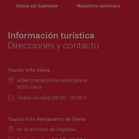
Viena sin barreras
Nuestros servicios
Información turística
Direcciones y contacto
Tourist-Info Viena
Lugar:
Albertinaplatz/Maysedergasse
1010 Viena
Horarios
Todos los días 09:00 - 18:00 h
de
apertura:
Tourist-Info Aeropuerto de Viena
Lugar:
en la terminal de llegadas