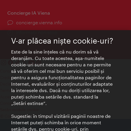
Concierge IA Viena
concierge.vienna.info
Informații non-stop
V-ar plăcea nişte cookie-uri?
Este de la sine înţeles că nu dorim să vă
deranjăm. Cu toate acestea, aşa-numitele
cookie-uri sunt necesare pentru a ne permite
să vă oferim cel mai bun serviciu posibil şi
Contact
pentru a asigura funcţionalitatea paginilor de
Credits
Internet, evaluărilor şi conţinuturilor adaptate
Declaraţie privind protecţia datelor
la interesele dvs. Dacă nu doriţi utilizarea lor,
Terms of Use
puteţi schimba setările dvs. standard la
Accesibilitate
„Setări extinse“.
Contact presa
Setări module cookie
Sugestie: în timpul vizitării paginii noastre de
© Copyright Wien Tourismus
Internet puteţi schimba în orice moment
setările dvs. pentru cookie-uri, prin