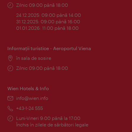
Program:
Zilnic 09:00 până 18:00
24.12.2025: 09:00 până 14:00
31.12.2025: 09:00 până 16:00
01.01.2026: 11:00 până 18:00
Informaţii turistice - Aeroportul Viena
Locul:
în sala de sosire
Program:
Zilnic 09:00 până 18:00
Wien Hotels & Info
E-
info@wien.info
mail:
Telefon:
+43-1-24 555
Program:
Luni-Vineri 9:00 până la 17:00
Închis în zilele de sărbători legale