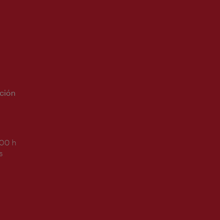
ción
:00 h
s