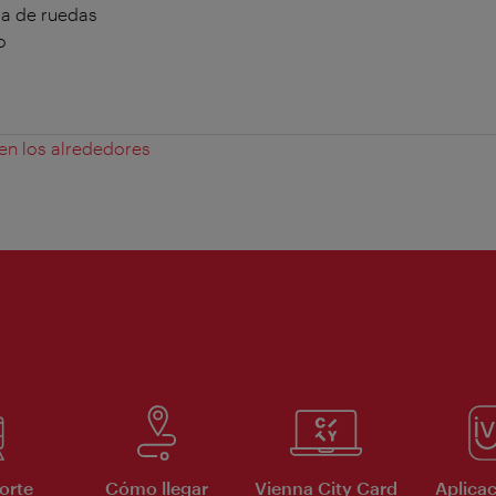
la de ruedas
o
 en los alrededores
orte
Cómo llegar
Vienna City Card
Aplicac