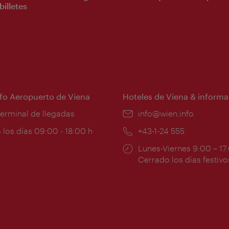
billetes
nfo Aeropuerto de Viena
Hoteles de Viena & informa
:
terminal de llegadas
e-
info@wien.info
mail:
ios
 los días 09:00 - 18:00 h
Teléfono:
+43-1-24 555
Horarios
Lunes-Viernes 9:00 – 17
ura:
de
Cerrado los días festivo
apertura: