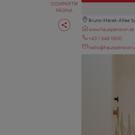
COMPARTIR
PÁGINA
Bruno-Marek-Allee 5
Compartir
página
www.hauspension.at
+43 1 348 1600
hallo@hauspension.