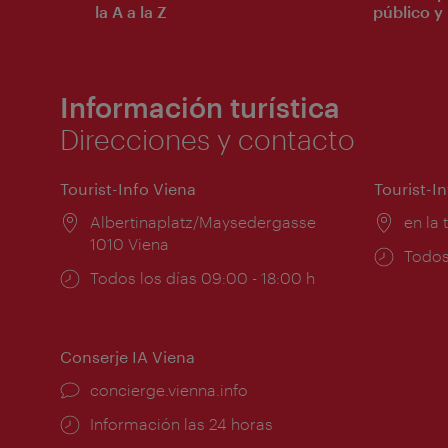
la A a la Z
público y 
Información turística
Direcciones y contacto
Tourist-Info Viena
Tourist-I
Lugar:
Albertinaplatz/Maysedergasse
Lugar
en la 
1010 Viena
Horar
Todos
Horarios
Todos los días 09:00 - 18:00 h
de
de
apert
apertura:
Conserje IA Viena
concierge.vienna.info
Información las 24 horas