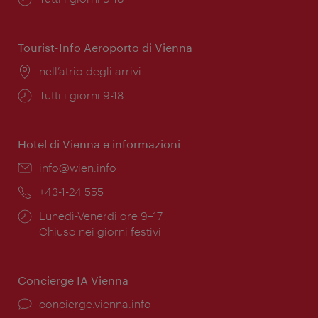
di
apertura:
Tourist-Info Aeroporto di Vienna
Posizione:
nell’atrio degli arrivi
Orari
Tutti i giorni 9-18
di
apertura:
Hotel di Vienna e informazioni
Email:
info@wien.info
Telefono:
+43-1-24 555
Orari
Lunedì-Venerdì ore 9–17
di
Chiuso nei giorni festivi
apertura:
Concierge IA Vienna
Ort:
concierge.vienna.info