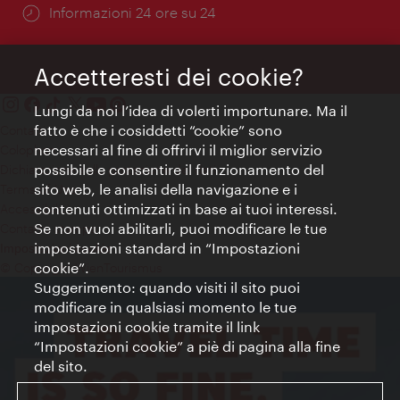
Öffnungszeiten:
Informazioni 24 ore su 24
Accetteresti dei cookie?
Lungi da noi l’idea di volerti importunare. Ma il
fatto è che i cosiddetti “cookie” sono
Contatti
necessari al fine di offrirvi il miglior servizio
Colophon
possibile e consentire il funzionamento del
Dichiarazione sulla protezione dei dati
sito web, le analisi della navigazione e i
Terms of Use
contenuti ottimizzati in base ai tuoi interessi.
Accessibilità
Se non vuoi abilitarli, puoi modificare le tue
Contatto stampa
impostazioni standard in “Impostazioni
Impostazioni cookie
cookie”.
© Copyright WienTourismus
Suggerimento: quando visiti il sito puoi
modificare in qualsiasi momento le tue
impostazioni cookie tramite il link
“Impostazioni cookie” a piè di pagina alla fine
del sito.