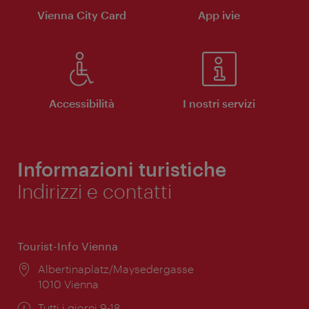
Vienna City Card
App ivie
Accessibilità
I nostri servizi
Informazioni turistiche
Indirizzi e contatti
Tourist-Info Vienna
Posizione:
Albertinaplatz/Maysedergasse
1010 Vienna
Orari
Tutti i giorni 9-18