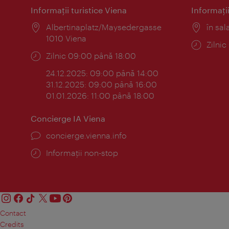
Informaţii turistice Viena
Informaţii
Locul:
Albertinaplatz/Maysedergasse
Locul
în sal
1010 Viena
Progr
Zilni
Program:
Zilnic 09:00 până 18:00
24.12.2025: 09:00 până 14:00
31.12.2025: 09:00 până 16:00
01.01.2026: 11:00 până 18:00
Concierge IA Viena
concierge.vienna.info
Informații non-stop
Contact
Credits