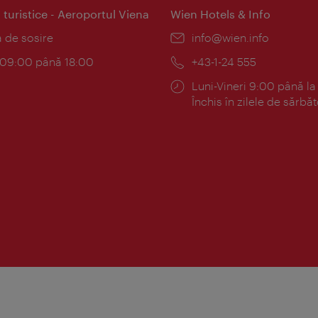
 turistice - Aeroportul Viena
Wien Hotels & Info
:
a de sosire
E-
info@wien.info
mail:
am:
c 09:00 până 18:00
Telefon:
+43-1-24 555
Program:
Luni-Vineri 9:00 până la
Închis în zilele de sărbăt