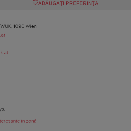
ADĂUGAȚI PREFERINŢA
9/WUK, 1090 Wien
.at
k.at
ys.
teresante în zonă