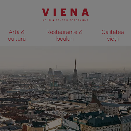
Artă &
Restaurante &
Calitatea
cultură
localuri
vieții
Afişare rezultate căutare pe