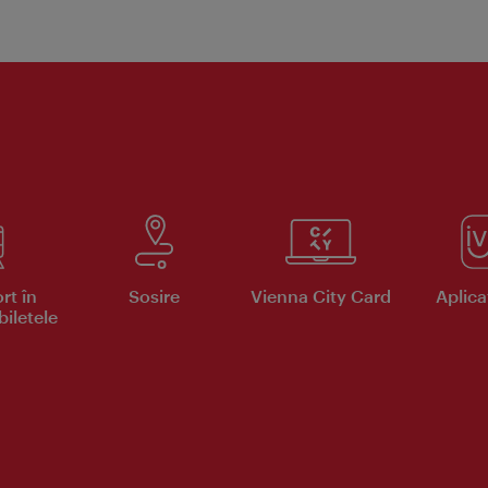
rt în
Sosire
Vienna City Card
Aplicaţ
iletele