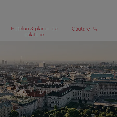
Hoteluri & planuri de
Căutare
călătorie
CĂUTARE
 hartă