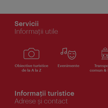
Servicii
Informaţii utile
Obiective turistice
Evenimente
Transpo
de la A la Z
comun & b
Informații turistice
Adrese și contact