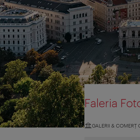
Faleria Fot
GALERII & COMERŢ 