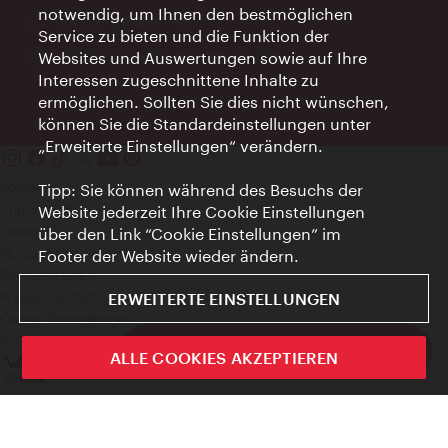
notwendig, um Ihnen den bestmöglichen
Ort:
concierge.wien.info
Service zu bieten und die Funktion der
Öffnungszeiten:
Informationen rund um die Uhr
Websites und Auswertungen sowie auf Ihre
Interessen zugeschnittene Inhalte zu
ermöglichen. Sollten Sie dies nicht wünschen,
können Sie die Standardeinstellungen unter
„Erweiterte Einstellungen“ verändern.
Kontakt
Tipp: Sie können während des Besuchs der
Impressum
Website jederzeit Ihre Cookie Einstellungen
Datenschutz
über den Link “Cookie Einstellungen” im
Nutzungsbedingungen
Footer der Website wieder ändern.
Barrierefreiheit
Presse-Kontakt
ERWEITERTE EINSTELLUNGEN
Cookie Einstellungen
© Copyright WienTourismus
ivie - Die offizielle City Guide App
ALLE COOKIES AKZEPTIEREN
Schlie