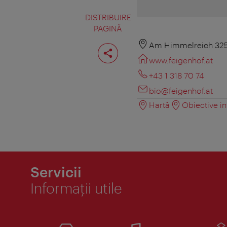
DISTRIBUIRE
PAGINĂ
Distribuiţi
Am Himmelreich 325,
pagina
www.feigenhof.at
+43 1 318 70 74
bio@feigenhof.at
Hartă
Obiective in
Servicii
Informaţii utile