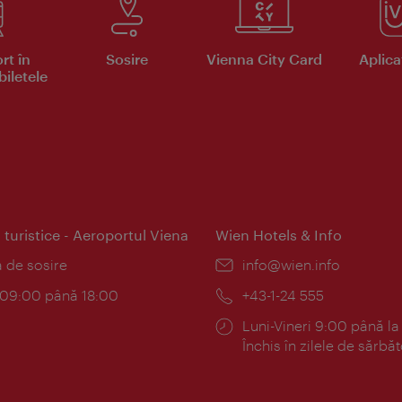
rt în
Sosire
Vienna City Card
Aplicaţ
iletele
 turistice - Aeroportul Viena
Wien Hotels & Info
:
a de sosire
E-
info@wien.info
mail:
am:
c 09:00 până 18:00
Telefon:
+43-1-24 555
Program:
Luni-Vineri 9:00 până la
Închis în zilele de sărbăt