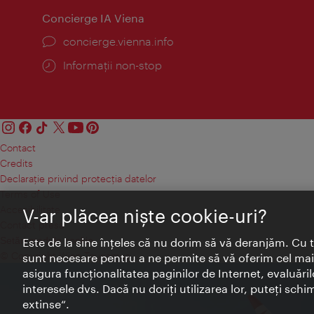
Concierge IA Viena
concierge.vienna.info
Informații non-stop
Contact
Credits
Declaraţie privind protecţia datelor
Terms of Use
Accesibilitate
V-ar plăcea nişte cookie-uri?
Contact presa
Setări module cookie
Este de la sine înţeles că nu dorim să vă deranjăm. Cu 
© Copyright Wien Tourismus
sunt necesare pentru a ne permite să vă oferim cel mai 
asigura funcţionalitatea paginilor de Internet, evaluăril
interesele dvs. Dacă nu doriţi utilizarea lor, puteţi schi
extinse“.