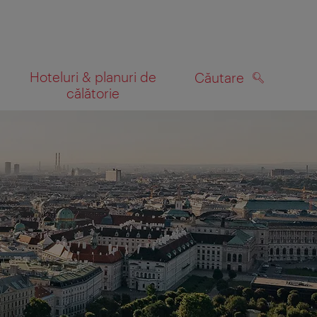
Hoteluri & planuri de
Căutare
călătorie
CĂUTARE
 hartă