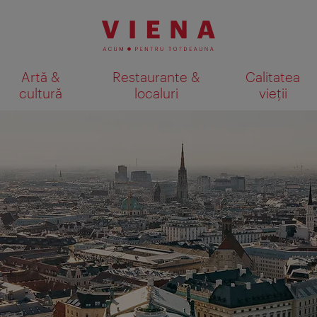
Artă &
Restaurante &
Calitatea
cultură
localuri
vieții
Afişare rezultate căutare pe