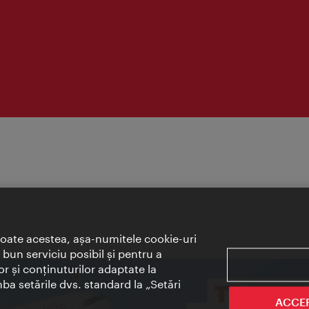
toate acestea, aşa-numitele cookie-uri
bun serviciu posibil şi pentru a
or şi conţinuturilor adaptate la
mba setările dvs. standard la „Setări
ACCE