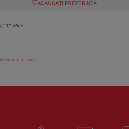
ADĂUGAȚI PREFERINŢA
 1110 Wien
teresante în zonă