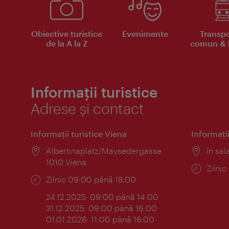
Obiective turistice
Evenimente
Transpo
de la A la Z
comun & b
Informații turistice
Adrese și contact
Informaţii turistice Viena
Informaţii
Locul:
Albertinaplatz/Maysedergasse
Locul
în sal
1010 Viena
Progr
Zilni
Program:
Zilnic 09:00 până 18:00
24.12.2025: 09:00 până 14:00
31.12.2025: 09:00 până 16:00
01.01.2026: 11:00 până 18:00