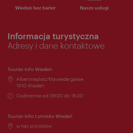
Wiedeń bez barier
Nasze usługi
Informacja turystyczna
Adresy i dane kontaktowe
Tourist-Info Wiedeń
Miejsce:
Albertinaplatz/Maysedergasse
1010 Wiedeń
Godziny
Codziennie od 09.00 do 18.00
otwarcia:
Tourist-Info Lotnisko Wiedeń
Miejsce:
w hali przylotów