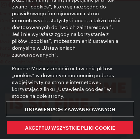
zwane „cookies”, które są niezbędne do
prawidłowego funkcjonowania stron
Kontakt
internetowych, statystyk i ocen, a także treści
Credits
dostosowanych do Twoich zainteresowań.
Zgoda na przetwarzanie danych osobowych
Jeśli nie wyrażasz zgody na korzystanie z
Terms of Use
plików „cookies”, możesz zmienić ustawienia
Dostępność
domyślne w „Ustawieniach
Kontakt prasowy
zaawansowanych”.
Ustawienia cookies
© Copyright Wien Tourismus
Porada: Możesz zmienić ustawienia plików
„cookies” w dowolnym momencie podczas
swojej wizyty na stronie internetowej,
korzystając z linku „Ustawienia cookies” w
stopce na dole strony.
USTAWIENIACH ZAAWANSOWANYCH
AKCEPTUJ WSZYSTKIE PLIKI COOKIE