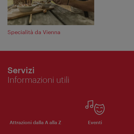
Specialità da Vienna
Servizi
Informazioni utili
Attrazioni dalla A alla Z
Eventi