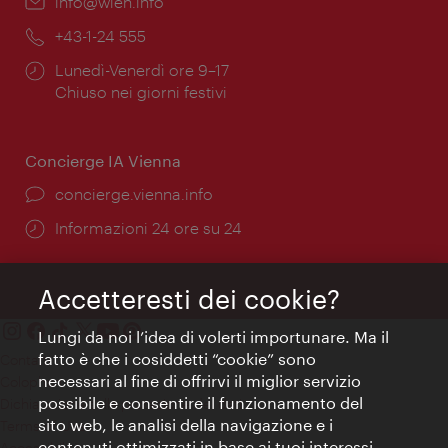
Email:
info@wien.info
Telefono:
+43-1-24 555
Orari
Lunedì-Venerdì ore 9–17
di
Chiuso nei giorni festivi
apertura:
Concierge IA Vienna
Ort:
concierge.vienna.info
Öffnungszeiten:
Informazioni 24 ore su 24
Accetteresti dei cookie?
Lungi da noi l’idea di volerti importunare. Ma il
fatto è che i cosiddetti “cookie” sono
Contatti
necessari al fine di offrirvi il miglior servizio
Colophon
possibile e consentire il funzionamento del
Dichiarazione sulla protezione dei dati
sito web, le analisi della navigazione e i
Terms of Use
contenuti ottimizzati in base ai tuoi interessi.
Accessibilità