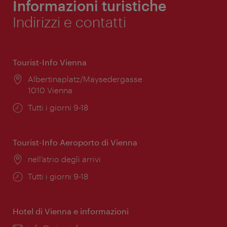
Informazioni turistiche
Indirizzi e contatti
Tourist-Info Vienna
Posizione:
Albertinaplatz/Maysedergasse
1010 Vienna
Orari
Tutti i giorni 9-18
di
apertura:
Tourist-Info Aeroporto di Vienna
Posizione:
nell’atrio degli arrivi
Orari
Tutti i giorni 9-18
di
apertura:
Hotel di Vienna e informazioni