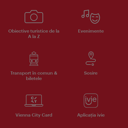
Obiective turistice de la
Evenimente
A la Z
Transport în comun &
Sosire
biletele
Vienna City Card
Aplicaţia ivie