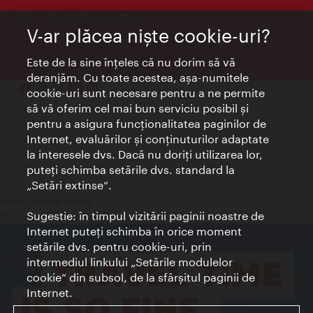
Informații non-stop
V-ar plăcea nişte cookie-uri?
Este de la sine înţeles că nu dorim să vă
deranjăm. Cu toate acestea, aşa-numitele
cookie-uri sunt necesare pentru a ne permite
să vă oferim cel mai bun serviciu posibil şi
Contact
pentru a asigura funcţionalitatea paginilor de
Credits
Internet, evaluărilor şi conţinuturilor adaptate
Declaraţie privind protecţia datelor
la interesele dvs. Dacă nu doriţi utilizarea lor,
Terms of Use
puteţi schimba setările dvs. standard la
Accesibilitate
„Setări extinse“.
Contact presa
Setări module cookie
Sugestie: în timpul vizitării paginii noastre de
© Copyright Wien Tourismus
Internet puteţi schimba în orice moment
setările dvs. pentru cookie-uri, prin
intermediul linkului „Setările modulelor
cookie“ din subsol, de la sfârşitul paginii de
Internet.