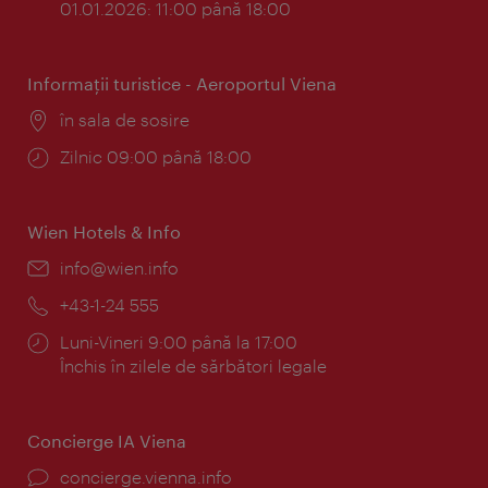
01.01.2026: 11:00 până 18:00
Informaţii turistice - Aeroportul Viena
Locul:
în sala de sosire
Program:
Zilnic 09:00 până 18:00
Wien Hotels & Info
E-
info@wien.info
mail:
Telefon:
+43-1-24 555
Program:
Luni-Vineri 9:00 până la 17:00
Închis în zilele de sărbători legale
Concierge IA Viena
concierge.vienna.info