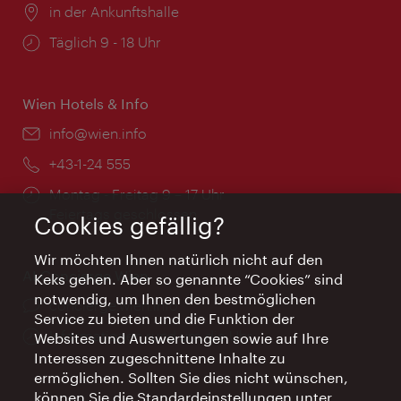
Ort:
in der Ankunftshalle
Öffnungszeiten:
Täglich 9 - 18 Uhr
Wien Hotels & Info
Email:
info@wien.info
Telefon:
+43-1-24 555
Öffnungszeiten:
Montag - Freitag 9 – 17 Uhr
Feiertags geschlossen
Cookies gefällig?
Wir möchten Ihnen natürlich nicht auf den
AI Concierge Wien
Keks gehen. Aber so genannte “Cookies” sind
notwendig, um Ihnen den bestmöglichen
Ort:
concierge.wien.info
Service zu bieten und die Funktion der
Öffnungszeiten:
Informationen rund um die Uhr
Websites und Auswertungen sowie auf Ihre
Interessen zugeschnittene Inhalte zu
ermöglichen. Sollten Sie dies nicht wünschen,
können Sie die Standardeinstellungen unter