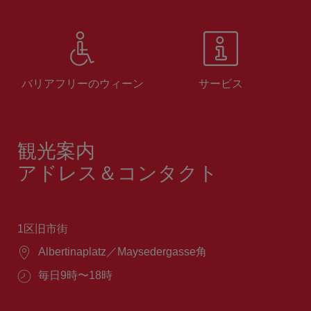
バリアフリーのウィーン
サービス
観光案内
アドレス＆コンタクト
1区旧市街
場
Albertinaplatz／Maysedergasse角
所：
営
毎日9時〜18時
業
時