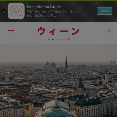
ivie - Vienna Guide
View
WienTourismus / Vienna Tourist Board
free - In Google Play
メ
検
ニ
索
ュ
メ
こ
す
ー
る
ニ
の
の
ュ
ペ
表
ー
ー
示・
非
へ
ジ
表
の
示
ト
ッ
プ
へ