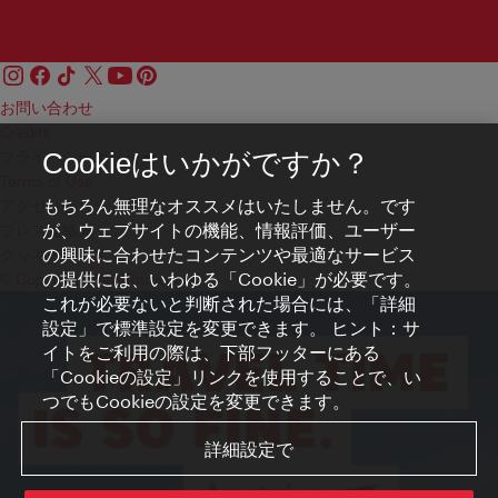
お問い合わせ
Credits
プライバシーポリシー
Cookieはいかがですか？
Terms of Use
もちろん無理なオススメはいたしません。です
アクセシビリティ
が、ウェブサイトの機能、情報評価、ユーザー
プレス連絡先
の興味に合わせたコンテンツや最適なサービス
クッキーの設定
の提供には、いわゆる「Cookie」が必要です。
© Copyright WienTourismus
これが必要ないと判断された場合には、「詳細
設定」で標準設定を変更できます。 ヒント：サ
イトをご利用の際は、下部フッターにある
「Cookieの設定」リンクを使用することで、い
つでもCookieの設定を変更できます。
詳細設定で