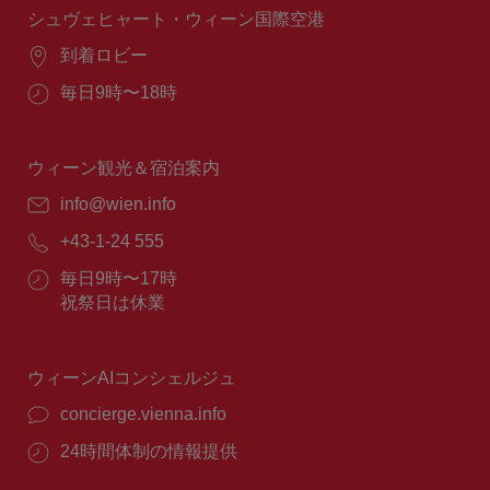
間：
シュヴェヒャート・ウィーン国際空港
場
到着ロビー
所：
営
毎日9時〜18時
業
時
間：
ウィーン観光＆宿泊案内
E
info@wien.info
メ
電
+43-1-24 555
ー
話
ル：
営
毎日9時〜17時
番
業
祝祭日は休業
号：
時
間：
ウィーンAIコンシェルジュ
concierge.vienna.info
24時間体制の情報提供