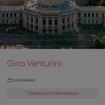
Gino Venturini
CUMPĂRARE
ADĂUGAȚI PREFERINŢA