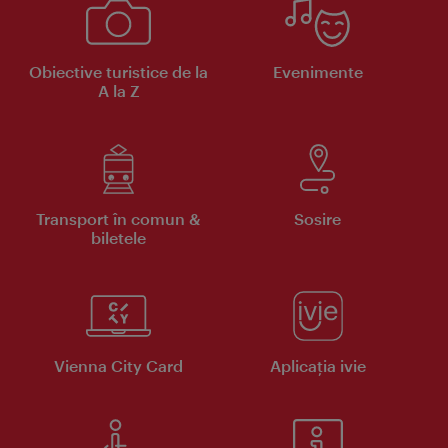
Obiective turistice de la
Evenimente
A la Z
Transport în comun &
Sosire
biletele
Vienna City Card
Aplicaţia ivie