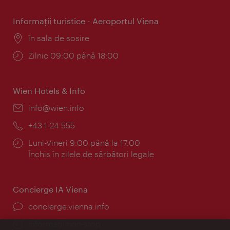
Informaţii turistice - Aeroportul Viena
Locul:
în sala de sosire
Program:
Zilnic 09:00 până 18:00
Wien Hotels & Info
E-
info@wien.info
mail:
Telefon:
+43-1-24 555
Program:
Luni-Vineri 9:00 până la 17:00
Închis în zilele de sărbători legale
Concierge IA Viena
concierge.vienna.info
Informații non-stop