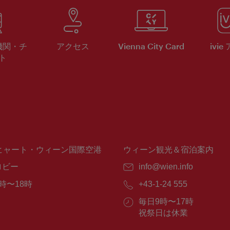
機関・チ
アクセス
Vienna City Card
ivie
ト
ヒャート・ウィーン国際空港
ウィーン観光＆宿泊案内
ロビー
E
info@wien.info
メ
時〜18時
電
+43-1-24 555
ー
話
ル：
営
毎日9時〜17時
番
業
祝祭日は休業
号：
時