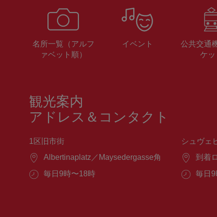
名所一覧（アルフ
イベント
公共交通
ァベット順）
ケッ
観光案内
アドレス＆コンタクト
1区旧市街
シュヴェ
場
Albertinaplatz／Maysedergasse角
場
到着
所：
所：
営
毎日9時〜18時
営
毎日9
業
業
時
時
間：
間：