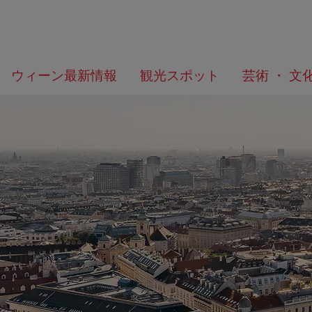
メ
こ
何
ウィーン最新情報
観光スポット
芸術 ・ 文
ニ
の
を
ュ
ペ
お
ー
ー
探
へ
ジ
し
の
で
ト
す
ッ
か？
プ
へ