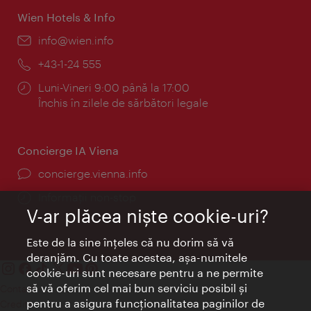
Wien Hotels & Info
E-
info@wien.info
mail:
Telefon:
+43-1-24 555
Program:
Luni-Vineri 9:00 până la 17:00
Închis în zilele de sărbători legale
Concierge IA Viena
concierge.vienna.info
Informații non-stop
V-ar plăcea nişte cookie-uri?
Este de la sine înţeles că nu dorim să vă
deranjăm. Cu toate acestea, aşa-numitele
cookie-uri sunt necesare pentru a ne permite
să vă oferim cel mai bun serviciu posibil şi
Contact
pentru a asigura funcţionalitatea paginilor de
Credits