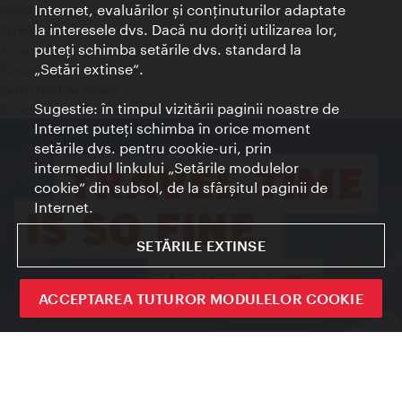
Internet, evaluărilor şi conţinuturilor adaptate
Declaraţie privind protecţia datelor
la interesele dvs. Dacă nu doriţi utilizarea lor,
Terms of Use
puteţi schimba setările dvs. standard la
Accesibilitate
„Setări extinse“.
Contact presa
Setări module cookie
Sugestie: în timpul vizitării paginii noastre de
© Copyright Wien Tourismus
Internet puteţi schimba în orice moment
setările dvs. pentru cookie-uri, prin
intermediul linkului „Setările modulelor
cookie“ din subsol, de la sfârşitul paginii de
Internet.
SETĂRILE EXTINSE
ACCEPTAREA TUTUROR MODULELOR COOKIE