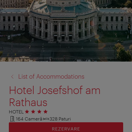
înapoi
List of Accommodations
la:
Hotel Josefshof am
Rathaus
HOTEL
4 stele
164 Cameră
328 Paturi
REZERVARE