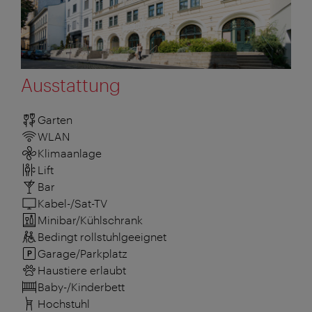
Ausstattung
Garten
WLAN
Klimaanlage
Lift
Bar
Kabel-/Sat-TV
Minibar/Kühlschrank
Bedingt rollstuhlgeeignet
Garage/Parkplatz
Haustiere erlaubt
Baby-/Kinderbett
Hochstuhl