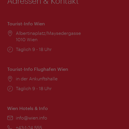
Adressen & Kontakt
Tourist-Info Wien
Ort:
Albertinaplatz/Maysedergasse
1010 Wien
Öffnungszeiten:
Täglich 9 - 18 Uhr
Tourist-Info Flughafen Wien
Ort:
in der Ankunftshalle
Öffnungszeiten:
Täglich 9 - 18 Uhr
Wien Hotels & Info
Email:
info@wien.info
Telefon:
+43-1-24 555