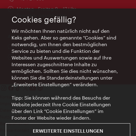
Öffnungszeiten:
Montag - Freitag 9 – 17 Uhr
Feiertags geschlossen
Cookies gefällig?
Wir möchten Ihnen natürlich nicht auf den
AI Concierge Wien
Keks gehen. Aber so genannte “Cookies” sind
notwendig, um Ihnen den bestmöglichen
Ort:
concierge.wien.info
Service zu bieten und die Funktion der
Öffnungszeiten:
Informationen rund um die Uhr
Websites und Auswertungen sowie auf Ihre
Interessen zugeschnittene Inhalte zu
ermöglichen. Sollten Sie dies nicht wünschen,
können Sie die Standardeinstellungen unter
„Erweiterte Einstellungen“ verändern.
Kontakt
Tipp: Sie können während des Besuchs der
Impressum
Website jederzeit Ihre Cookie Einstellungen
Datenschutz
über den Link “Cookie Einstellungen” im
Nutzungsbedingungen
Footer der Website wieder ändern.
Barrierefreiheit
Presse-Kontakt
ERWEITERTE EINSTELLUNGEN