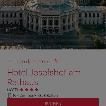
Zurück
Liste der Unterkünfte
zu:
Hotel Josefshof am
Rathaus
HOTEL
4 Sterne
164 Zimmer
328 Betten
BUCHEN