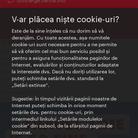
concierge.vienna.info
Informații non-stop
V-ar plăcea nişte cookie-uri?
Este de la sine înţeles că nu dorim să vă
deranjăm. Cu toate acestea, aşa-numitele
cookie-uri sunt necesare pentru a ne permite
să vă oferim cel mai bun serviciu posibil şi
Contact
pentru a asigura funcţionalitatea paginilor de
Credits
Internet, evaluărilor şi conţinuturilor adaptate
Declaraţie privind protecţia datelor
la interesele dvs. Dacă nu doriţi utilizarea lor,
Terms of Use
puteţi schimba setările dvs. standard la
Accesibilitate
„Setări extinse“.
Contact presa
Setări module cookie
Sugestie: în timpul vizitării paginii noastre de
© Copyright Wien Tourismus
Internet puteţi schimba în orice moment
setările dvs. pentru cookie-uri, prin
intermediul linkului „Setările modulelor
cookie“ din subsol, de la sfârşitul paginii de
Internet.