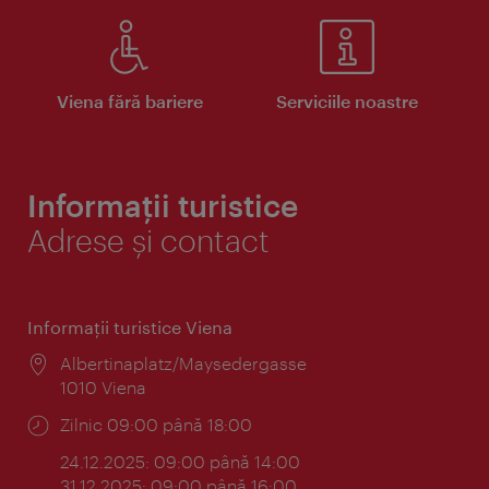
Viena fără bariere
Serviciile noastre
Informații turistice
Adrese și contact
Informaţii turistice Viena
Locul:
Albertinaplatz/Maysedergasse
1010 Viena
Program:
Zilnic 09:00 până 18:00
24.12.2025: 09:00 până 14:00
31.12.2025: 09:00 până 16:00