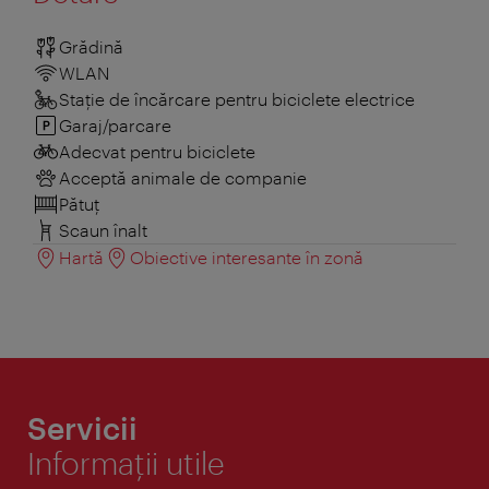
Grădină
WLAN
Stație de încărcare pentru biciclete electrice
Garaj/parcare
Adecvat pentru biciclete
Acceptă animale de companie
Pătuţ
Scaun înalt
Hartă
Obiective interesante în zonă
Servicii
Informaţii utile