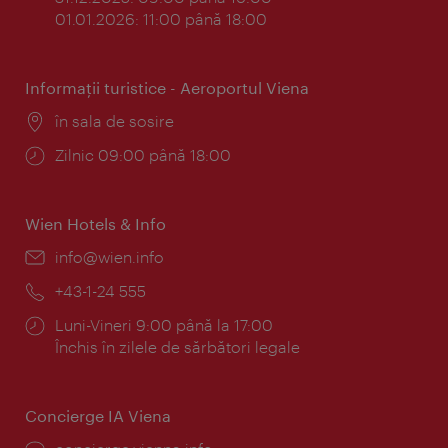
01.01.2026: 11:00 până 18:00
Informaţii turistice - Aeroportul Viena
Locul:
în sala de sosire
Program:
Zilnic 09:00 până 18:00
Wien Hotels & Info
E-
info@wien.info
mail:
Telefon:
+43-1-24 555
Program:
Luni-Vineri 9:00 până la 17:00
Închis în zilele de sărbători legale
Concierge IA Viena