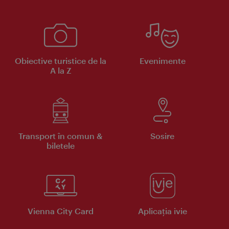
Obiective turistice de la
Evenimente
A la Z
Transport în comun &
Sosire
biletele
Vienna City Card
Aplicaţia ivie