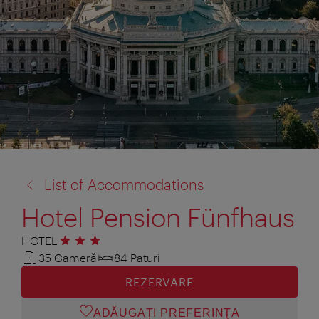
înapoi
List of Accommodations
la:
Hotel Pension Fünfhaus
HOTEL
3 stele
35 Cameră
84 Paturi
REZERVARE
ADĂUGAȚI PREFERINŢA