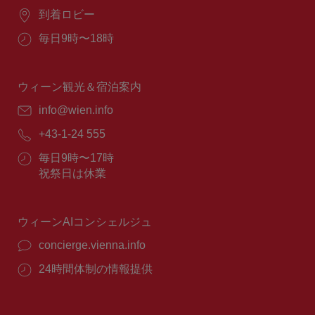
場
到着ロビー
所：
営
毎日9時〜18時
業
時
間：
ウィーン観光＆宿泊案内
E
info@wien.info
メ
電
+43-1-24 555
ー
話
ル：
営
毎日9時〜17時
番
業
祝祭日は休業
号：
時
間：
ウィーンAIコンシェルジュ
concierge.vienna.info
24時間体制の情報提供