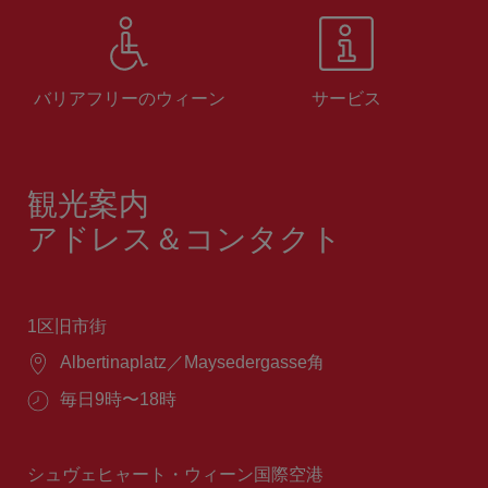
バリアフリーのウィーン
サービス
観光案内
アドレス＆コンタクト
1区旧市街
場
Albertinaplatz／Maysedergasse角
所：
営
毎日9時〜18時
業
時
間：
シュヴェヒャート・ウィーン国際空港