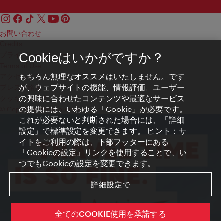
お問い合わせ
Credits
プライバシーポリシー
Cookieはいかがですか？
Terms of Use
もちろん無理なオススメはいたしません。です
アクセシビリティ
が、ウェブサイトの機能、情報評価、ユーザー
プレス連絡先
の興味に合わせたコンテンツや最適なサービス
クッキーの設定
の提供には、いわゆる「Cookie」が必要です。
© Copyright WienTourismus
これが必要ないと判断された場合には、「詳細
設定」で標準設定を変更できます。 ヒント：サ
イトをご利用の際は、下部フッターにある
「Cookieの設定」リンクを使用することで、い
つでもCookieの設定を変更できます。
詳細設定で
全てのCOOKIE使用を承諾する