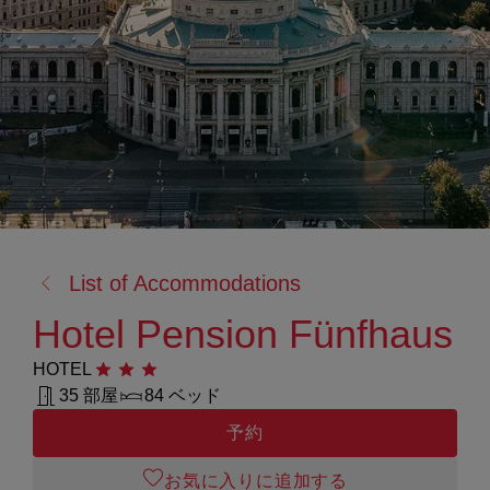
戻
List of Accommodations
る:
Hotel Pension Fünfhaus
HOTEL
星3つ
35 部屋
84 ベッド
予約
お気に入りに追加する