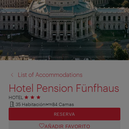
volver
List of Accommodations
a:
Hotel Pension Fünfhaus
HOTEL
3 estrellas
35 Habitación
84 Camas
RESERVA
AÑADIR FAVORITO