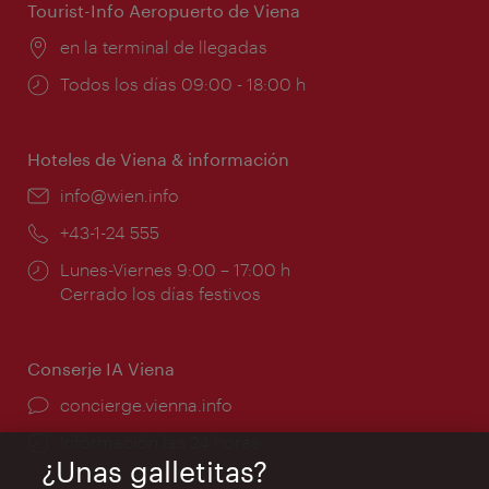
Tourist-Info Aeropuerto de Viena
Lugar:
en la terminal de llegadas
Horarios
Todos los días 09:00 - 18:00 h
de
apertura:
Hoteles de Viena & información
e-
info@wien.info
mail:
Teléfono:
+43-1-24 555
Horarios
Lunes-Viernes 9:00 – 17:00 h
de
Cerrado los días festivos
apertura:
Conserje IA Viena
concierge.vienna.info
Información las 24 horas
¿Unas galletitas?