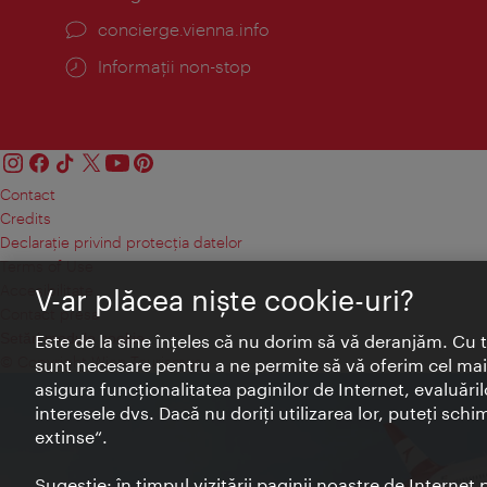
concierge.vienna.info
Informații non-stop
Contact
Credits
Declaraţie privind protecţia datelor
Terms of Use
Accesibilitate
V-ar plăcea nişte cookie-uri?
Contact presa
Setări module cookie
Este de la sine înţeles că nu dorim să vă deranjăm. Cu 
© Copyright Wien Tourismus
sunt necesare pentru a ne permite să vă oferim cel mai 
asigura funcţionalitatea paginilor de Internet, evaluăril
interesele dvs. Dacă nu doriţi utilizarea lor, puteţi schi
extinse“.
Sugestie: în timpul vizitării paginii noastre de Interne