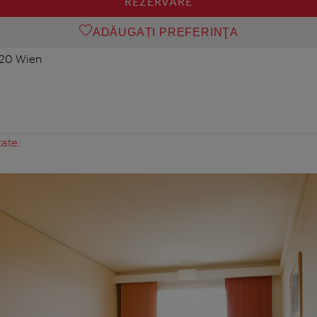
REZERVARE
ADĂUGAȚI PREFERINŢA
020 Wien
tate: