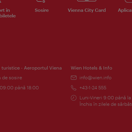
rt în
Sosire
Vienna City Card
Aplicaţ
iletele
 turistice - Aeroportul Viena
Wien Hotels & Info
:
a de sosire
E-
info@wien.info
mail:
am:
c 09:00 până 18:00
Telefon:
+43-1-24 555
Program:
Luni-Vineri 9:00 până la
Închis în zilele de sărbăt