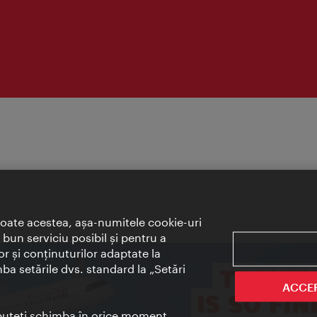
toate acestea, aşa-numitele cookie-uri
bun serviciu posibil şi pentru a
or şi conţinuturilor adaptate la
mba setările dvs. standard la „Setări
ACCE
t puteţi schimba în orice moment