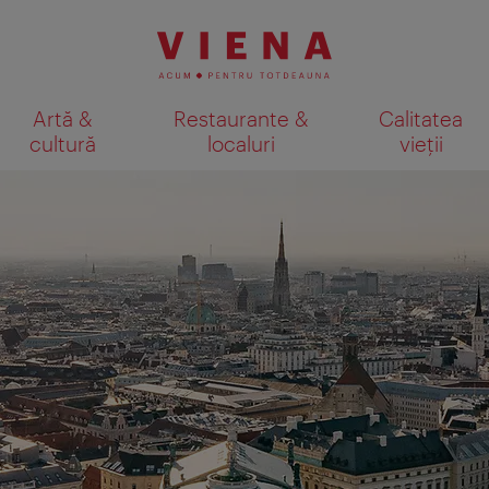
Artă &
Restaurante &
Calitatea
cultură
localuri
vieții
Afişare rezultate căutare pe