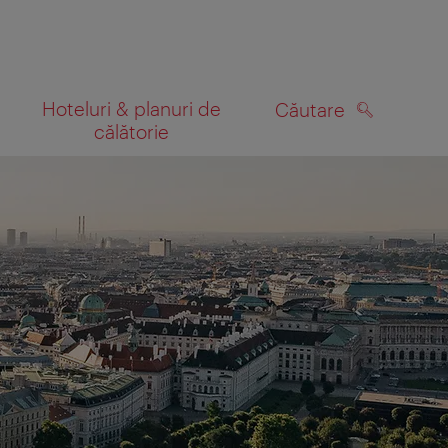
Hoteluri & planuri de
Căutare
călătorie
CĂUTARE
 hartă