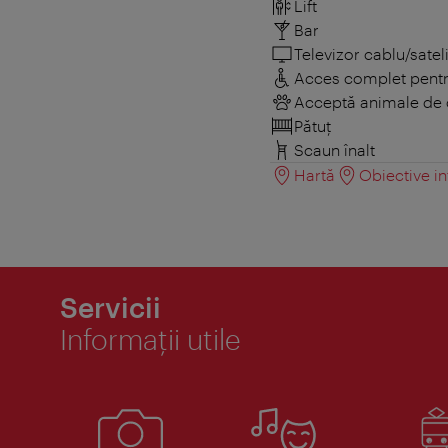
Lift
Bar
Televizor cablu/sateli
Acces complet pentru
Acceptă animale de
Pătuţ
Scaun înalt
Hartă
Obiective in
Servicii
Informaţii utile