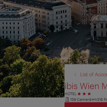
înapoi
List of Ac
la:
ibis Wien 
HOTEL
3 stele
158 Cameră
316 P