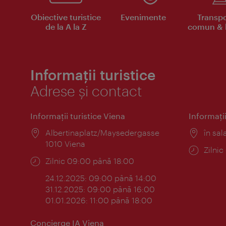
Obiective turistice
Evenimente
Transpo
de la A la Z
comun & b
Informații turistice
Adrese și contact
Informaţii turistice Viena
Informaţii
Locul:
Albertinaplatz/Maysedergasse
Locul
în sal
1010 Viena
Progr
Zilni
Program:
Zilnic 09:00 până 18:00
24.12.2025: 09:00 până 14:00
31.12.2025: 09:00 până 16:00
01.01.2026: 11:00 până 18:00
Concierge IA Viena