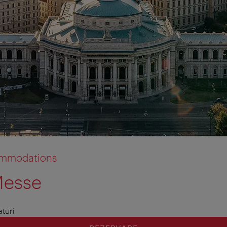
commodations
Messe
aturi