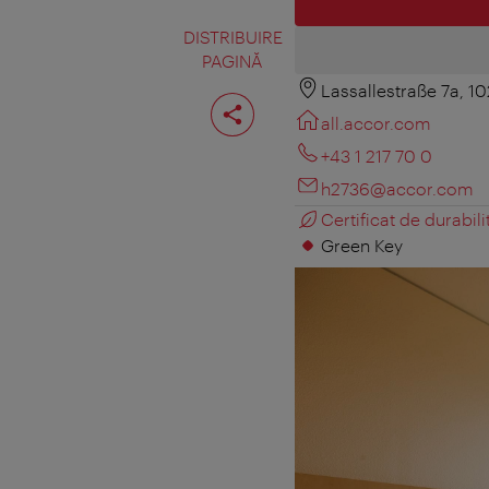
DISTRIBUIRE
PAGINĂ
Lassallestraße 7a, 1
Distribuiţi
pagina
all.accor.com
+43 1 217 70 0
h2736@accor.com
Certificat de durabili
Green Key