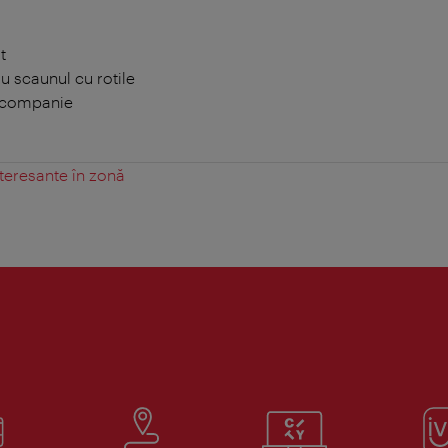
t
 scaunul cu rotile
 companie
teresante în zonă