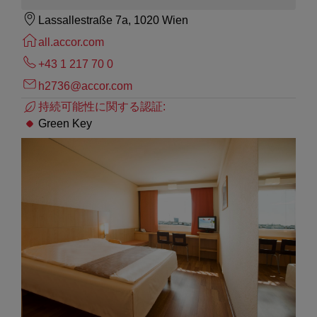
Lassallestraße 7a, 1020 Wien
all.accor.com
+43 1 217 70 0
h2736@accor.com
持続可能性に関する認証:
Green Key