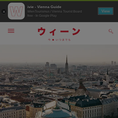
ivie - Vienna Guide
View
WienTourismus / Vienna Tourist Board
free - In Google Play
メ
検
ニ
索
ュ
/>
メ
こ
す
ー
る
ニ
の
の
ュ
ペ
表
ー
ー
示・
非
へ
ジ
表
の
示
ト
ッ
プ
へ