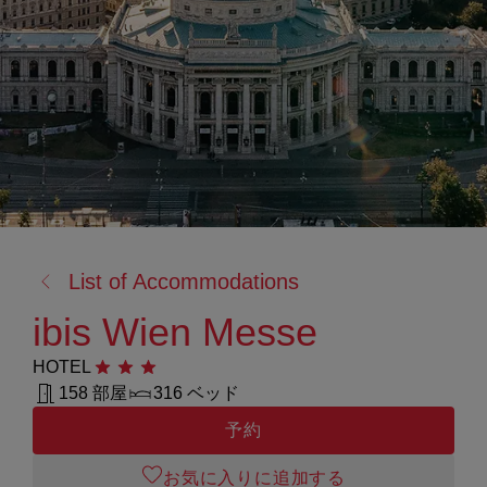
戻
List of Accommodations
る:
ibis Wien Messe
HOTEL
星3つ
158 部屋
316 ベッド
予約
お気に入りに追加する