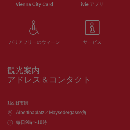
Vienna City Card
ivie アプリ
バリアフリーのウィーン
サービス
観光案内
アドレス＆コンタクト
1区旧市街
場
Albertinaplatz／Maysedergasse角
所：
営
毎日9時〜18時
業