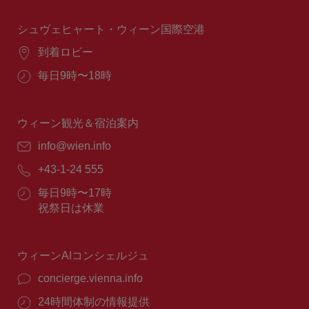
時
間：
シュヴェヒャート・ウィーン国際空港
場
到着ロビー
所：
営
毎日9時〜18時
業
時
間：
ウィーン観光＆宿泊案内
E
info@wien.info
メ
電
+43-1-24 555
ー
話
ル：
営
毎日9時〜17時
番
業
祝祭日は休業
号：
時
間：
ウィーンAIコンシェルジュ
concierge.vienna.info
24時間体制の情報提供