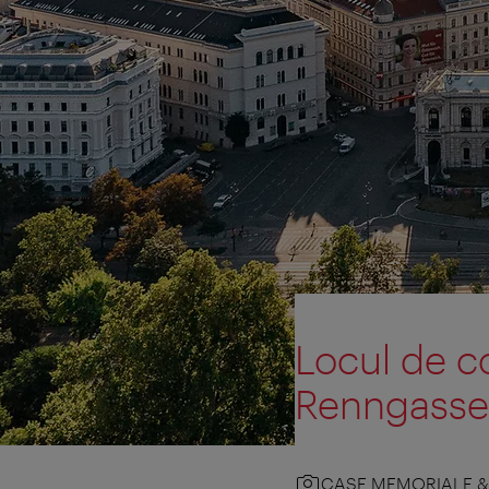
Locul de c
Renngasse
CASE MEMORIALE 