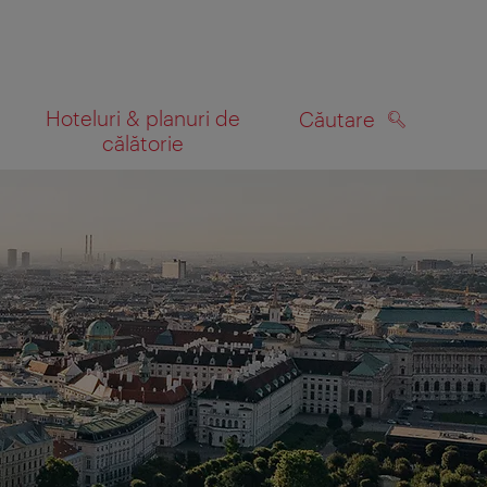
Hoteluri & planuri de
Căutare
călătorie
CĂUTARE
 hartă