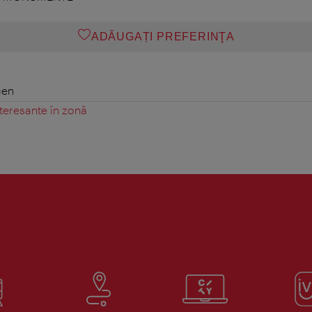
ADĂUGAȚI PREFERINŢA
ien
teresante în zonă