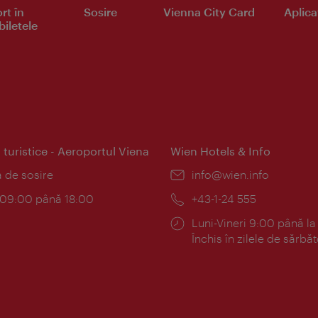
rt în
Sosire
Vienna City Card
Aplicaţ
iletele
 turistice - Aeroportul Viena
Wien Hotels & Info
:
a de sosire
E-
info@wien.info
mail:
am:
c 09:00 până 18:00
Telefon:
+43-1-24 555
Program:
Luni-Vineri 9:00 până la
Închis în zilele de sărbăt