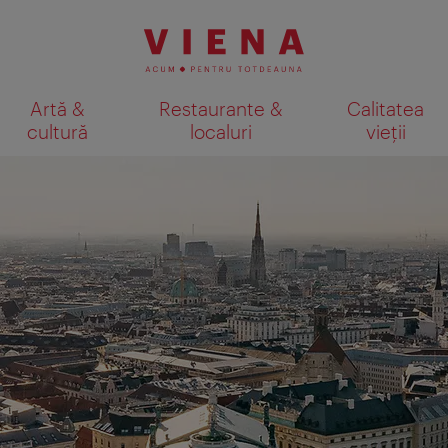
Artă &
Restaurante &
Calitatea
cultură
localuri
vieții
Afişare rezultate căutare pe