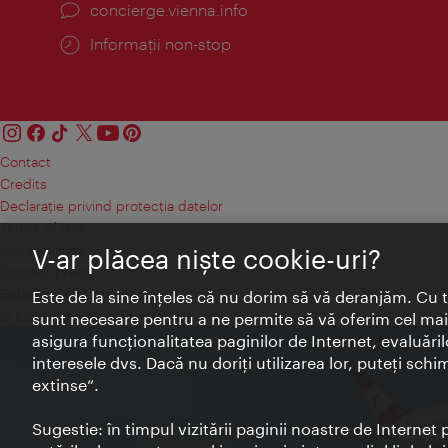
concierge.vienna.info
Informații non-stop
Contact
Credits
Declaraţie privind protecţia datelor
Terms of Use
Accesibilitate
V-ar plăcea nişte cookie-uri?
Contact presa
Setări module cookie
Este de la sine înţeles că nu dorim să vă deranjăm. Cu 
© Copyright Wien Tourismus
sunt necesare pentru a ne permite să vă oferim cel mai 
asigura funcţionalitatea paginilor de Internet, evaluăril
interesele dvs. Dacă nu doriţi utilizarea lor, puteţi schi
extinse“.
Sugestie: în timpul vizitării paginii noastre de Interne