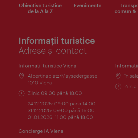
Obiective turistice
Evenimente
Transpo
de la A la Z
comun & b
Informații turistice
Adrese și contact
Informaţii turistice Viena
Informaţii
Locul:
Albertinaplatz/Maysedergasse
Locul
în sal
1010 Viena
Progr
Zilni
Program:
Zilnic 09:00 până 18:00
24.12.2025: 09:00 până 14:00
31.12.2025: 09:00 până 16:00
01.01.2026: 11:00 până 18:00
Concierge IA Viena