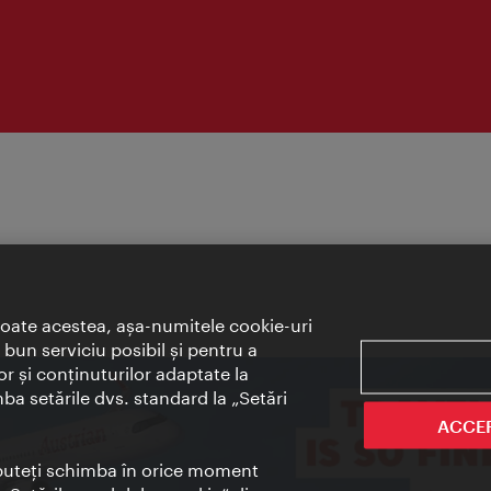
toate acestea, aşa-numitele cookie-uri
bun serviciu posibil şi pentru a
or şi conţinuturilor adaptate la
mba setările dvs. standard la „Setări
ACCE
t puteţi schimba în orice moment