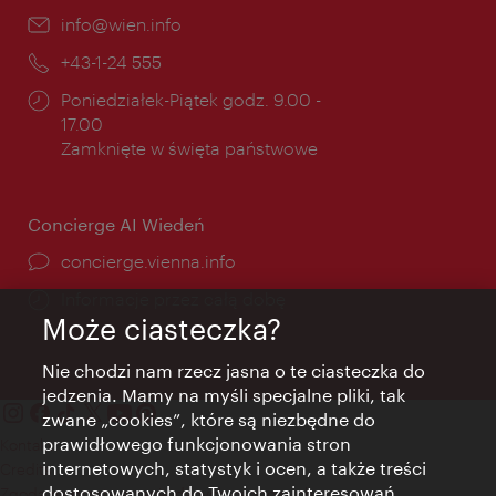
E-
info@wien.info
mail:
Telefon:
+43-1-24 555
Godziny
Poniedziałek-Piątek godz. 9.00 -
otwarcia:
17.00
Zamknięte w święta państwowe
Concierge AI Wiedeń
concierge.vienna.info
Informacje przez całą dobę
Może ciasteczka?
Nie chodzi nam rzecz jasna o te ciasteczka do
jedzenia. Mamy na myśli specjalne pliki, tak
zwane „cookies”, które są niezbędne do
prawidłowego funkcjonowania stron
Kontakt
internetowych, statystyk i ocen, a także treści
Credits
dostosowanych do Twoich zainteresowań.
Zgoda na przetwarzanie danych osobowych