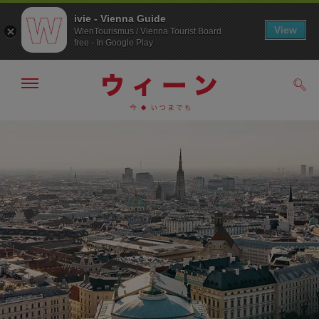
ivie - Vienna Guide
View
WienTourismus / Vienna Tourist Board
free - In Google Play
メ
検
ニ
索
ュ
メ
こ
す
ー
る
ニ
の
の
ュ
ペ
表
ー
ー
示・
非
へ
ジ
表
の
示
ト
ッ
プ
へ