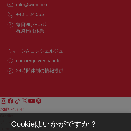
E
info@wien.info
メ
電
+43-1-24 555
ー
話
ル：
営
毎日9時〜17時
番
業
祝祭日は休業
号：
時
間：
ウィーンAIコンシェルジュ
concierge.vienna.info
24時間体制の情報提供
お問い合わせ
Credits
プライバシーポリシー
Cookieはいかがですか？
Terms of Use