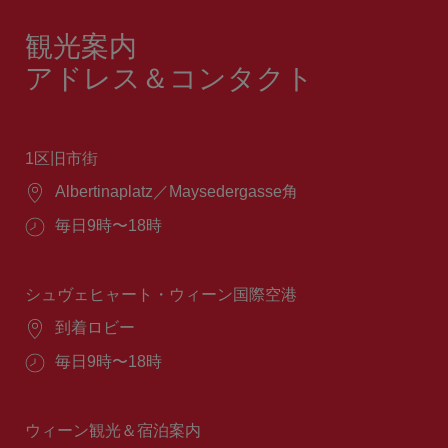
観光案内
アドレス＆コンタクト
1区旧市街
場
Albertinaplatz／Maysedergasse角
所：
営
毎日9時〜18時
業
時
間：
シュヴェヒャート・ウィーン国際空港
場
到着ロビー
所：
営
毎日9時〜18時
業
時
間：
ウィーン観光＆宿泊案内