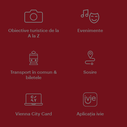
Obiective turistice de la
Evenimente
A la Z
Transport în comun &
Sosire
biletele
Vienna City Card
Aplicaţia ivie