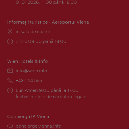
01.01.2026: 11:00 până 18:00
Informaţii turistice - Aeroportul Viena
Locul:
în sala de sosire
Program:
Zilnic 09:00 până 18:00
Wien Hotels & Info
E-
info@wien.info
mail:
Telefon:
+43-1-24 555
Program:
Luni-Vineri 9:00 până la 17:00
Închis în zilele de sărbători legale
Concierge IA Viena
concierge.vienna.info