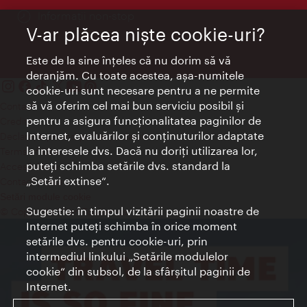
Informații non-stop
V-ar plăcea nişte cookie-uri?
Este de la sine înţeles că nu dorim să vă
deranjăm. Cu toate acestea, aşa-numitele
cookie-uri sunt necesare pentru a ne permite
să vă oferim cel mai bun serviciu posibil şi
Contact
pentru a asigura funcţionalitatea paginilor de
Credits
Internet, evaluărilor şi conţinuturilor adaptate
Declaraţie privind protecţia datelor
la interesele dvs. Dacă nu doriţi utilizarea lor,
Terms of Use
puteţi schimba setările dvs. standard la
Accesibilitate
„Setări extinse“.
Contact presa
Setări module cookie
Sugestie: în timpul vizitării paginii noastre de
© Copyright Wien Tourismus
Internet puteţi schimba în orice moment
setările dvs. pentru cookie-uri, prin
intermediul linkului „Setările modulelor
cookie“ din subsol, de la sfârşitul paginii de
Internet.