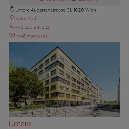
Untere Augartenstrasse 31, 1020 Wien
mynext.at
+43 720 816 222
leo@mynext.at
Dotare