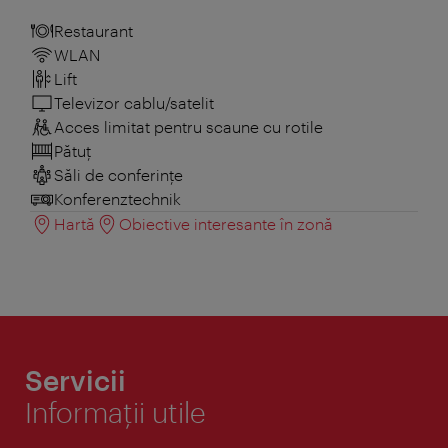
Restaurant
WLAN
Lift
Televizor cablu/satelit
Acces limitat pentru scaune cu rotile
Pătuţ
Săli de conferințe
Konferenztechnik
Hartă
Obiective interesante în zonă
Servicii
Informaţii utile