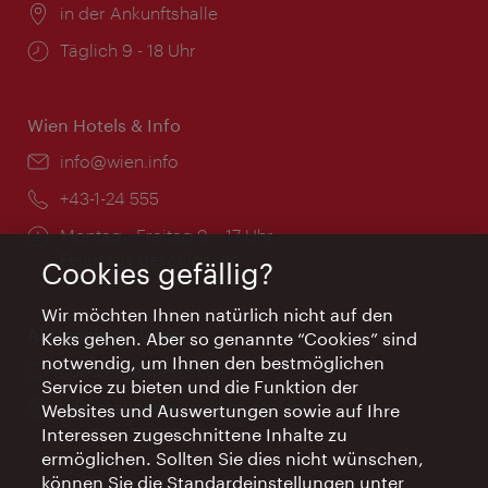
Ort:
in der Ankunftshalle
Öffnungszeiten:
Täglich 9 - 18 Uhr
Wien Hotels & Info
Email:
info@wien.info
Telefon:
+43-1-24 555
Öffnungszeiten:
Montag - Freitag 9 – 17 Uhr
Feiertags geschlossen
Cookies gefällig?
Wir möchten Ihnen natürlich nicht auf den
AI Concierge Wien
Keks gehen. Aber so genannte “Cookies” sind
notwendig, um Ihnen den bestmöglichen
Ort:
concierge.wien.info
Service zu bieten und die Funktion der
Öffnungszeiten:
Informationen rund um die Uhr
Websites und Auswertungen sowie auf Ihre
Interessen zugeschnittene Inhalte zu
ermöglichen. Sollten Sie dies nicht wünschen,
können Sie die Standardeinstellungen unter