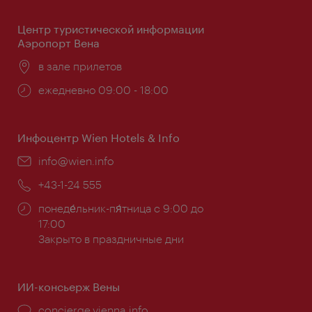
Центр туристической информации
Аэропорт Вена
Расположение:
в зале прилетов
Часы
ежедневно 09:00 - 18:00
работы:
Инфоцентр Wien Hotels & Info
Эл.
info@wien.info
почта:
Телефон:
+43-1-24 555
Часы
понеде́льник-пя́тница с 9:00 до
работы:
17:00
Закрыто в праздничные дни
ИИ-консьерж Вены
concierge.vienna.info