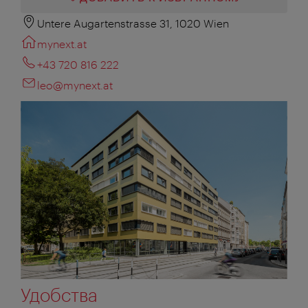
Untere Augartenstrasse 31, 1020 Wien
mynext.at
+43 720 816 222
leo@mynext.at
Удобства