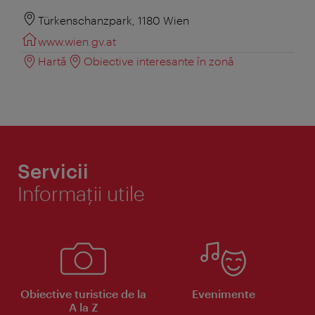
Türkenschanzpark, 1180 Wien
www.wien.gv.at
Hartă
Obiective interesante în zonă
Servicii
Informaţii utile
Obiective turistice de la
Evenimente
A la Z