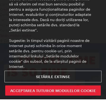
să vă oferim cel mai bun serviciu posibil şi
Contact
pentru a asigura funcţionalitatea paginilor de
Credits
Internet, evaluărilor şi conţinuturilor adaptate
Declaraţie privind protecţia datelor
la interesele dvs. Dacă nu doriţi utilizarea lor,
Terms of Use
puteţi schimba setările dvs. standard la
Accesibilitate
„Setări extinse“.
Contact presa
Setări module cookie
Sugestie: în timpul vizitării paginii noastre de
© Copyright Wien Tourismus
Internet puteţi schimba în orice moment
setările dvs. pentru cookie-uri, prin
intermediul linkului „Setările modulelor
cookie“ din subsol, de la sfârşitul paginii de
Internet.
SETĂRILE EXTINSE
ACCEPTAREA TUTUROR MODULELOR COOKIE